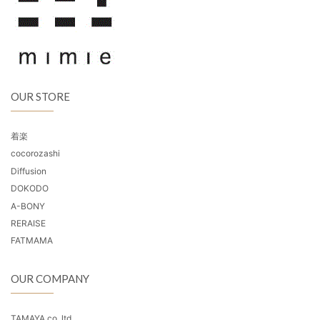
OUR STORE
着楽
cocorozashi
Diffusion
DOKODO
A-BONY
RERAISE
FATMAMA
OUR COMPANY
TAMAYA co.,ltd.