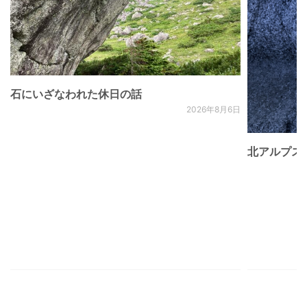
石にいざなわれた休日の話
2026年8月6日
北アルプス