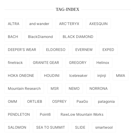
TAG-INDEX
ALTRA
and wander
ARC'TERYX
AXESQUIN
BACH
BlackDiamond
BLACK DIAMOND
DEEPER'S WEAR
ELDORESO
EVERNEW
EXPED
finetrack
GRANITE GEAR
GREGORY
Helinox
HOKA ONEONE
HOUDINI
Icebreaker
injinji
MMA
Mountain Research
MSR
NEMO
NORRONA
OMM
ORTLIEB
OSPREY
PaaGo
patagonia
PENDLETON
Point6
RawLow Mountain Works
SALOMON
SEA TO SUMMIT
SLIDE
smartwool