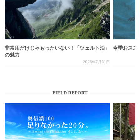
非常用だけじゃもったいない！「ツェルト泊」
今季おススメベ
の魅力
2026年7月31日
FIELD REPORT