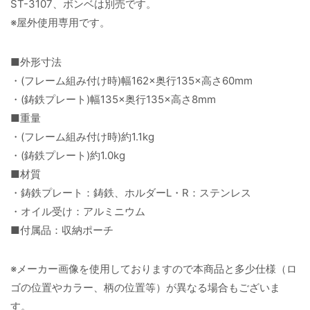
ST-3107、ボンベは別売です。
※屋外使用専用です。
■外形寸法
・(フレーム組み付け時)幅162×奥行135×高さ60mm
・(鋳鉄プレート)幅135×奥行135×高さ8mm
■重量
・(フレーム組み付け時)約1.1kg
・(鋳鉄プレート)約1.0kg
■材質
・鋳鉄プレート：鋳鉄、ホルダーL・R：ステンレス
・オイル受け：アルミニウム
■付属品：収納ポーチ
※メーカー画像を使用しておりますので本商品と多少仕様（ロ
ゴの位置やカラー、柄の位置等）が異なる場合もございま
す。