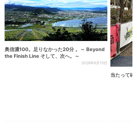
奥信濃100。足りなかった20分 。～ Beyond
the Finish Line そして、次へ。～
2026年6月15日
当たって砕け