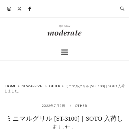
コ
ン
テ
ン
ホ
ツ
ー
へ
ム
ス
キ
ッ
プ
HOME
>
NEW ARRIVAL
>
OTHER
>
ミニマルグリル [ST-3100]｜SOTO 入荷
しました。
2022年7月5日
OTHER
ミニマルグリル [ST-3100]｜SOTO 入荷し
ました。