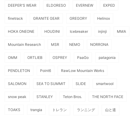
DEEPER'S WEAR
ELDORESO
EVERNEW
EXPED
finetrack
GRANITE GEAR
GREGORY
Helinox
HOKA ONEONE
HOUDINI
Icebreaker
injinji
MMA
Mountain Research
MSR
NEMO
NORRONA
OMM
ORTLIEB
OSPREY
PaaGo
patagonia
PENDLETON
Point6
RawLow Mountain Works
SALOMON
SEA TO SUMMIT
SLIDE
smartwool
snow peak
STANLEY
Teton Bros.
THE NORTH FACE
TOAKS
trangia
トレラン
ランニング
山と道