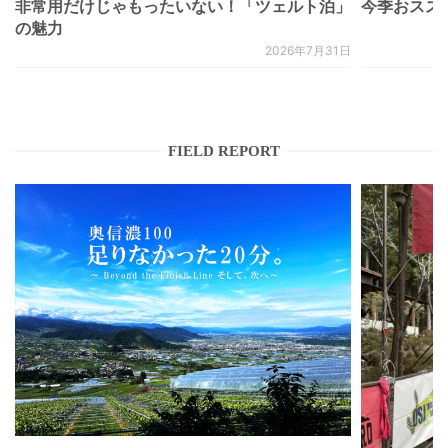
非常用だけじゃもったいない！「ツェルト泊」
今季おススメベ
の魅力
2026年7月31日
FIELD REPORT