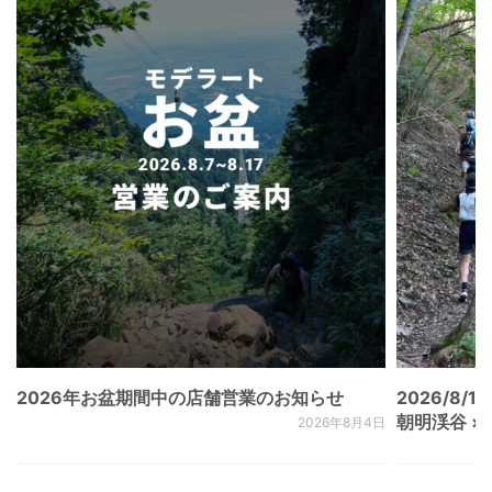
2026年お盆期間中の店舗営業のお知らせ
2026/8/15
朝明渓谷 × N
2026年8月4日