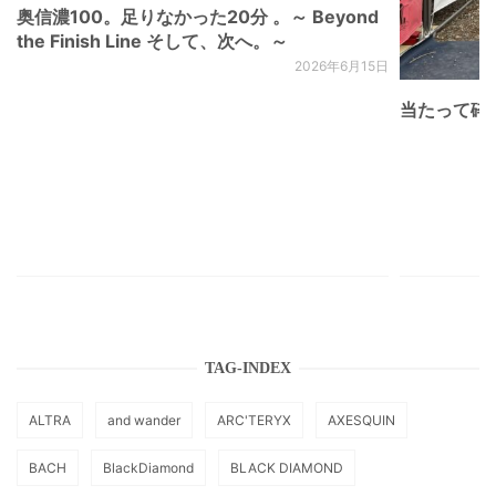
奥信濃100。足りなかった20分 。～ Beyond
the Finish Line そして、次へ。～
2026年6月15日
当たって砕け
TAG-INDEX
ALTRA
and wander
ARC'TERYX
AXESQUIN
BACH
BlackDiamond
BLACK DIAMOND