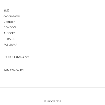
着楽
cocorozashi
Diffusion
DOKODO
A-BONY
RERAISE
FATMAMA
OUR COMPANY
TAMAYA co.,ltd.
© moderate