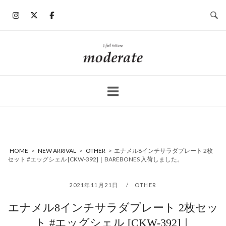
コ
ン
テ
ン
ホ
ツ
ー
へ
ム
ス
キ
ッ
プ
HOME
>
NEW ARRIVAL
>
OTHER
>
エナメル8インチサラダプレート 2枚
セット #エッグシェル [CKW-392]｜BAREBONES 入荷しました。
2021年11月21日
OTHER
エナメル8インチサラダプレート 2枚セッ
ト #エッグシェル [CKW-392]｜