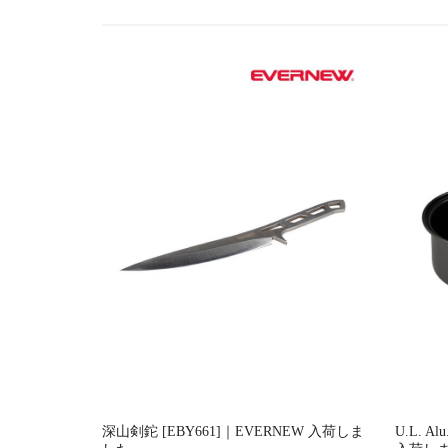
ー
シ
ョ
ン
深山剣鉈 [EBY661]｜EVERNEW 入荷しま
U.L. Al