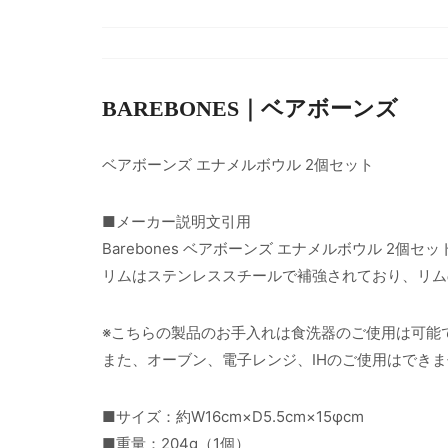
BAREBONES｜ベアボーンズ
ベアボーンズ エナメルボウル 2個セット
■メーカー説明文引用
Barebones ベアボーンズ エナメルボウル 2
リムはステンレススチールで補強されており、リム
※こちらの製品のお手入れは食洗器のご使用は可能
また、オーブン、電子レンジ、IHのご使用はでき
■サイズ：約W16cm×D5.5cm×15φcm
■重量：204g（1個）