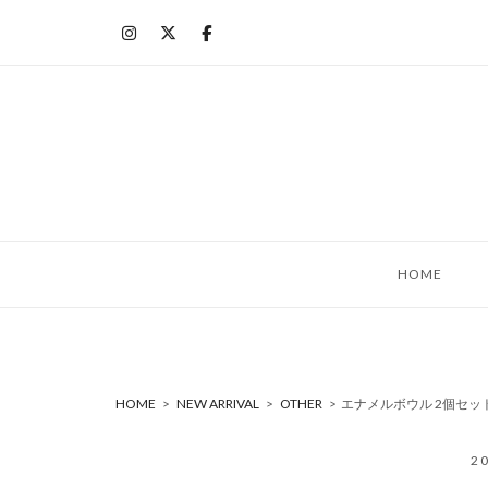
コ
ン
テ
ン
ツ
へ
ス
キ
ッ
HOME
プ
HOME
>
NEW ARRIVAL
>
OTHER
>
エナメルボウル 2個セット 
2