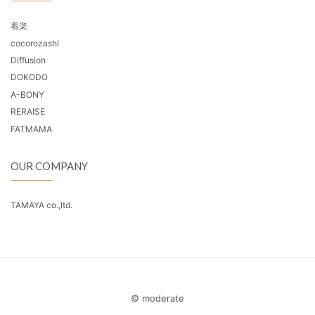
着楽
cocorozashi
Diffusion
DOKODO
A-BONY
RERAISE
FATMAMA
OUR COMPANY
TAMAYA co.,ltd.
© moderate