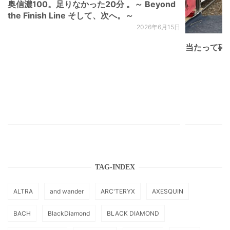
奥信濃100。足りなかった20分 。～ Beyond
the Finish Line そして、次へ。～
2026年6月15日
当たって砕け
TAG-INDEX
ALTRA
and wander
ARC'TERYX
AXESQUIN
BACH
BlackDiamond
BLACK DIAMOND