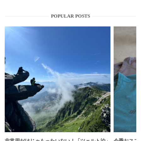
POPULAR POSTS
非常用だけじゃもったいない！「ツェルト泊」
今季おススメベ