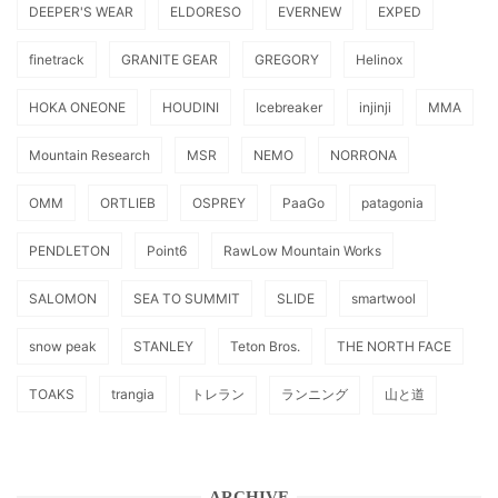
DEEPER'S WEAR
ELDORESO
EVERNEW
EXPED
finetrack
GRANITE GEAR
GREGORY
Helinox
HOKA ONEONE
HOUDINI
Icebreaker
injinji
MMA
Mountain Research
MSR
NEMO
NORRONA
OMM
ORTLIEB
OSPREY
PaaGo
patagonia
PENDLETON
Point6
RawLow Mountain Works
SALOMON
SEA TO SUMMIT
SLIDE
smartwool
snow peak
STANLEY
Teton Bros.
THE NORTH FACE
TOAKS
trangia
トレラン
ランニング
山と道
ARCHIVE