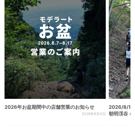
2026年お盆期間中の店舗営業のお知らせ
2026/8/15
朝明渓谷 × N
2026年8月4日