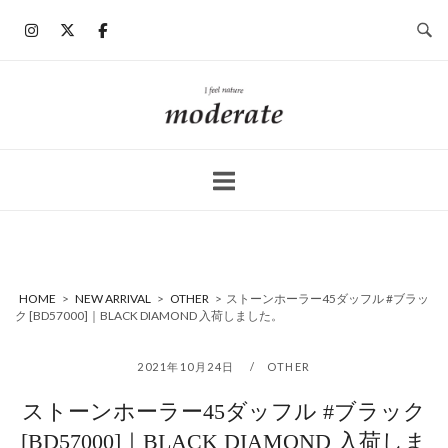
コ
ン
テ
ン
ホ
ツ
ー
へ
ム
ス
キ
ッ
プ
HOME
>
NEW ARRIVAL
>
OTHER
>
ストーンホーラー45ダッフル #ブラッ
ク [BD57000]｜BLACK DIAMOND 入荷しました。
2021年10月24日
OTHER
ストーンホーラー45ダッフル #ブラック
[BD57000]｜BLACK DIAMOND 入荷しま