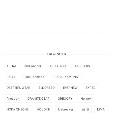
TAG-INDEX
ALTRA
and wander
ARC'TERYX
AXESQUIN
BACH
BlackDiamond
BLACK DIAMOND
DEEPER'S WEAR
ELDORESO
EVERNEW
EXPED
finetrack
GRANITE GEAR
GREGORY
Helinox
HOKA ONEONE
HOUDINI
Icebreaker
injinji
MMA