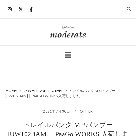
コ
ン
テ
ン
ホ
ツ
ー
へ
ム
ス
キ
ッ
プ
HOME
>
NEW ARRIVAL
>
OTHER
>
トレイルバンク M #バンブー
[UW102BAM]｜PAAGO WORKS 入荷しました。
2021年7月30日
OTHER
トレイルバンク M #バンブー
[UW102BAM]｜PaaGo WORKS 入荷しま