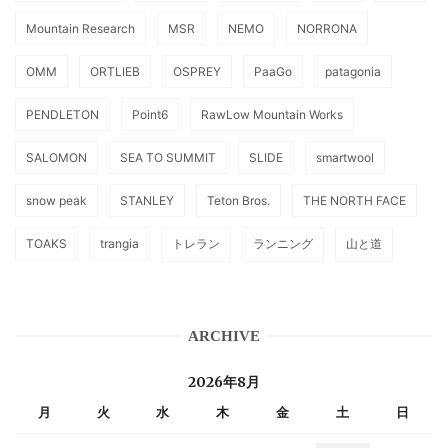
Mountain Research
MSR
NEMO
NORRONA
OMM
ORTLIEB
OSPREY
PaaGo
patagonia
PENDLETON
Point6
RawLow Mountain Works
SALOMON
SEA TO SUMMIT
SLIDE
smartwool
snow peak
STANLEY
Teton Bros.
THE NORTH FACE
TOAKS
trangia
トレラン
ランニング
山と道
ARCHIVE
2026年8月
月
火
水
木
金
土
日