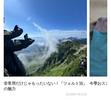
非常用だけじゃもったいない！「ツェルト泊」
今季おススメベ
の魅力
2026年7月31日