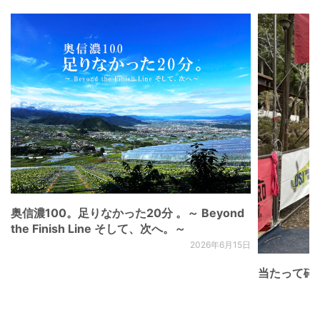
奥信濃100。足りなかった20分 。～ Beyond
the Finish Line そして、次へ。～
2026年6月15日
当たって砕け