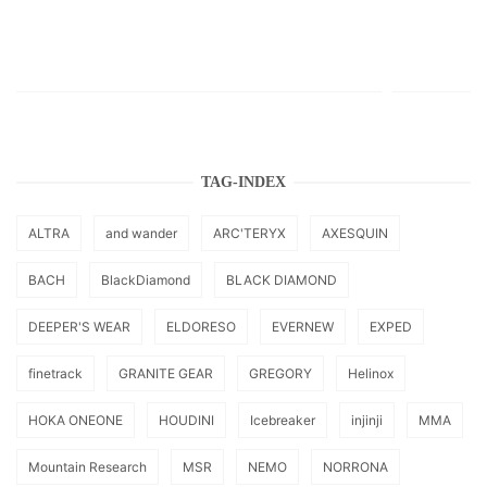
TAG-INDEX
ALTRA
and wander
ARC'TERYX
AXESQUIN
BACH
BlackDiamond
BLACK DIAMOND
DEEPER'S WEAR
ELDORESO
EVERNEW
EXPED
finetrack
GRANITE GEAR
GREGORY
Helinox
HOKA ONEONE
HOUDINI
Icebreaker
injinji
MMA
Mountain Research
MSR
NEMO
NORRONA