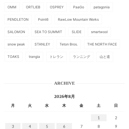
OMM
ORTLIEB
OSPREY
PaaGo
patagonia
PENDLETON
Point6
RawLow Mountain Works
SALOMON
SEA TO SUMMIT
SLIDE
smartwool
snow peak
STANLEY
Teton Bros.
THE NORTH FACE
TOAKS
trangia
トレラン
ランニング
山と道
ARCHIVE
2026年8月
月
火
水
木
金
土
日
1
2
3
4
5
6
7
8
9