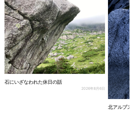
石にいざなわれた休日の話
2026年8月6日
北アルプス