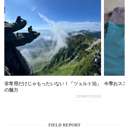
非常用だけじゃもったいない！「ツェルト泊」
今季おススメベ
の魅力
2026年7月31日
FIELD REPORT