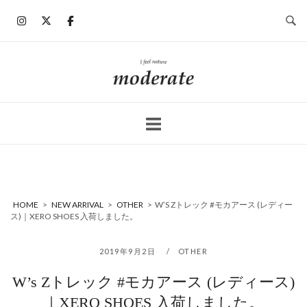
コ
ン
テ
ン
ホ
ツ
ー
へ
ム
ス
キ
ッ
プ
HOME
>
NEW ARRIVAL
>
OTHER
>
W’S Zトレック #モカアース (レディー
ス)｜XERO SHOES 入荷しました。
2019年9月2日
OTHER
W’s Zトレック #モカアース (レディース)
｜XERO SHOES 入荷しました。