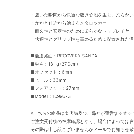
・履いた瞬間から快適な履き心地を生む、柔らかい
・かかと付近から始まるメタロッカー
・耐久性と安定性のために柔らかなトップレイヤー
・快適性とグリップ性を高めるために配置された溝
■最適路面：RECOVERY SANDAL
■重さ：181 g (27.0cm)
■オフセット：6mm
■ヒール：33mm
■フォアフット：27mm
■Model：1099673
※こちらの商品は実店舗及び、弊社が運営する他シ
ご注文受付後の在庫確認となり、場合によっては在
その際は申し訳ございませんがメールでお知らせ致