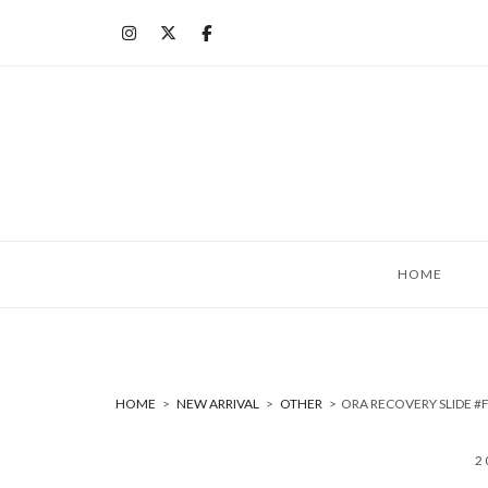
コ
ン
テ
ン
ツ
へ
ス
キ
ッ
HOME
プ
HOME
>
NEW ARRIVAL
>
OTHER
>
ORA RECOVERY SLIDE
2