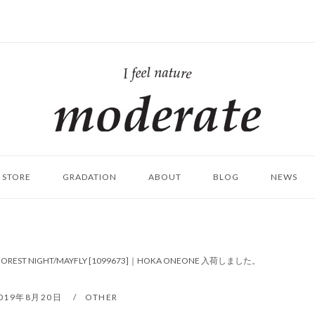
ホ
ー
ム
STORE
GRADATION
ABOUT
BLOG
NEWS
 #FOREST NIGHT/MAYFLY [1099673]｜HOKA ONEONE 入荷しました。
019年8月20日
OTHER