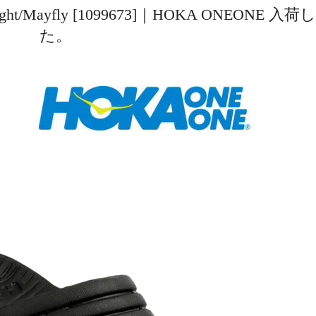
Night/Mayfly [1099673]｜HOKA ONEONE 入
た。