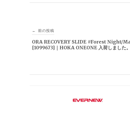
投
前の投稿
←
稿
ORA RECOVERY SLIDE #Forest Night/Ma
[1099673]｜HOKA ONEONE 入荷しました
ナ
ビ
ゲ
ー
シ
ョ
ン