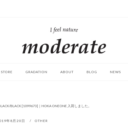
ホ
ー
ム
STORE
GRADATION
ABOUT
BLOG
NEWS
 #BLACK/BLACK [1099673]｜HOKA ONEONE 入荷しました。
019年8月20日
OTHER