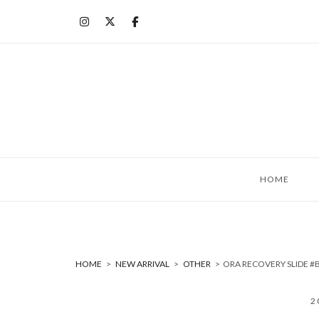
コ
ン
テ
ン
ツ
へ
ス
キ
ッ
HOME
プ
HOME
>
NEW ARRIVAL
>
OTHER
>
ORA RECOVERY SLIDE
2