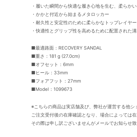
・履いた瞬間から快適な履き心地を生む、柔らかい
・かかと付近から始まるメタロッカー
・耐久性と安定性のために柔らかなトップレイヤー
・快適性とグリップ性を高めるために配置された溝
■最適路面：RECOVERY SANDAL
■重さ：181 g (27.0cm)
■オフセット：6mm
■ヒール：33mm
■フォアフット：27mm
■Model：1099673
※こちらの商品は実店舗及び、弊社が運営する他シ
ご注文受付後の在庫確認となり、場合によっては在
その際は申し訳ございませんがメールでお知らせ致