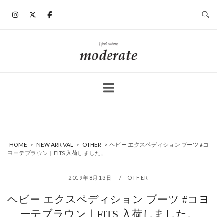
コ
ン
テ
ン
ホ
ツ
ー
へ
ム
ス
キ
ッ
プ
HOME
>
NEW ARRIVAL
>
OTHER
>
ヘビー エクスペディション ブーツ #コ
ヨーテブラウン｜FITS 入荷しました。
2019年8月13日
OTHER
ヘビー エクスペディション ブーツ #コヨ
ーテブラウン｜FITS 入荷しました。