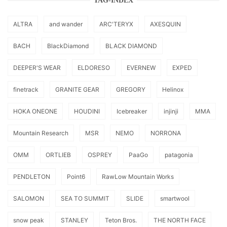
TAG-INDEX
ALTRA
and wander
ARC'TERYX
AXESQUIN
BACH
BlackDiamond
BLACK DIAMOND
DEEPER'S WEAR
ELDORESO
EVERNEW
EXPED
finetrack
GRANITE GEAR
GREGORY
Helinox
HOKA ONEONE
HOUDINI
Icebreaker
injinji
MMA
Mountain Research
MSR
NEMO
NORRONA
OMM
ORTLIEB
OSPREY
PaaGo
patagonia
PENDLETON
Point6
RawLow Mountain Works
SALOMON
SEA TO SUMMIT
SLIDE
smartwool
snow peak
STANLEY
Teton Bros.
THE NORTH FACE