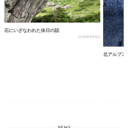
石にいざなわれた休日の話
2026年8月6日
北アルプス
NEWS