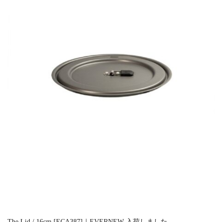
The Lid / 16cm [ECA387]｜EVERNEW 入荷しました。