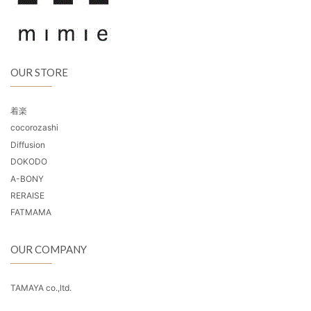
OUR STORE
着楽
cocorozashi
Diffusion
DOKODO
A-BONY
RERAISE
FATMAMA
OUR COMPANY
TAMAYA co.,ltd.