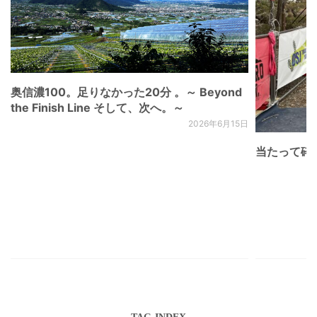
奥信濃100。足りなかった20分 。～ Beyond
the Finish Line そして、次へ。～
2026年6月15日
当たって砕け