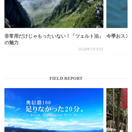
非常用だけじゃもったいない！「ツェルト泊」
今季おススメベ
の魅力
2026年7月31日
FIELD REPORT