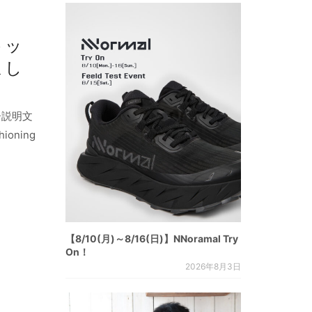
トッ
まし
ー説明文
shioning
【8/10(月)～8/16(日)】NNoramal Try
On！
2026年8月3日