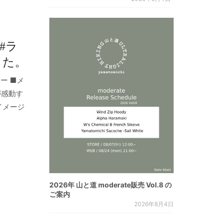
#ラ
ました。
ー ■メ
足が感動す
イメージ
2026年 山と道 moderate販売 Vol.8 の
ご案内
2026年8月4日