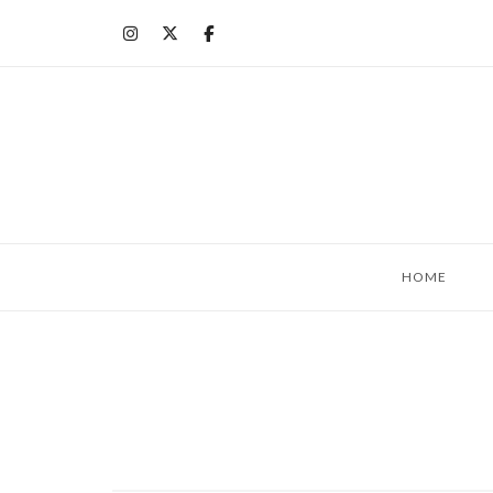
コ
ン
テ
ン
ツ
へ
ス
キ
ッ
HOME
プ