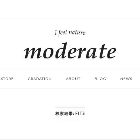
ホ
ー
ム
STORE
GRADATION
ABOUT
BLOG
NEWS
検索結果: FITS