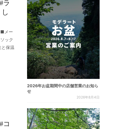
#ラ
まし
 ■メー
手ソック
性と保温
2026年お盆期間中の店舗営業のお知ら
せ
2026年8月4日
#コ