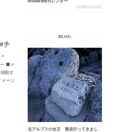
moderateカレンダー
2026年4月20日
BLOG
#チ
た。
ー ■メ
足が感動す
イメージ
北アルプスの女王 燕岳行ってきまし