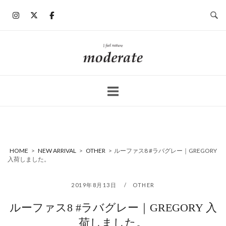
コ
ン
テ
ン
ホ
ツ
ー
へ
ム
ス
キ
ッ
プ
HOME
>
NEW ARRIVAL
>
OTHER
>
ルーファス8 #ラバグレー｜GREGORY
入荷しました。
2019年8月13日
OTHER
ルーファス8 #ラバグレー｜GREGORY 入
荷しました。