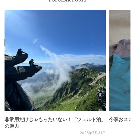
非常用だけじゃもったいない！「ツェルト泊」
今季おススメベ
の魅力
2026年7月31日