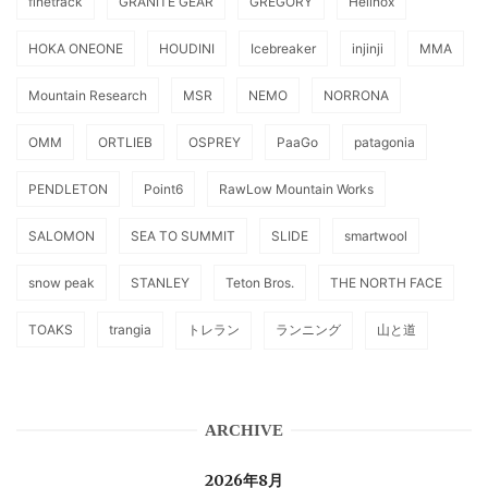
finetrack
GRANITE GEAR
GREGORY
Helinox
HOKA ONEONE
HOUDINI
Icebreaker
injinji
MMA
Mountain Research
MSR
NEMO
NORRONA
OMM
ORTLIEB
OSPREY
PaaGo
patagonia
PENDLETON
Point6
RawLow Mountain Works
SALOMON
SEA TO SUMMIT
SLIDE
smartwool
snow peak
STANLEY
Teton Bros.
THE NORTH FACE
TOAKS
trangia
トレラン
ランニング
山と道
ARCHIVE
2026年8月