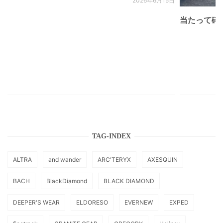
2026年6月15日
当たって砕け
TAG-INDEX
ALTRA
and wander
ARC'TERYX
AXESQUIN
BACH
BlackDiamond
BLACK DIAMOND
DEEPER'S WEAR
ELDORESO
EVERNEW
EXPED