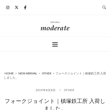
コ
ン
テ
ン
ホ
ツ
ー
へ
ム
ス
キ
ッ
プ
HOME
>
NEW ARRIVAL
>
OTHER
>
フォークジョイント｜槙塚鉄工所 入荷
しました。
2019年8月8日
OTHER
フォークジョイント｜槙塚鉄工所 入荷し
ました。