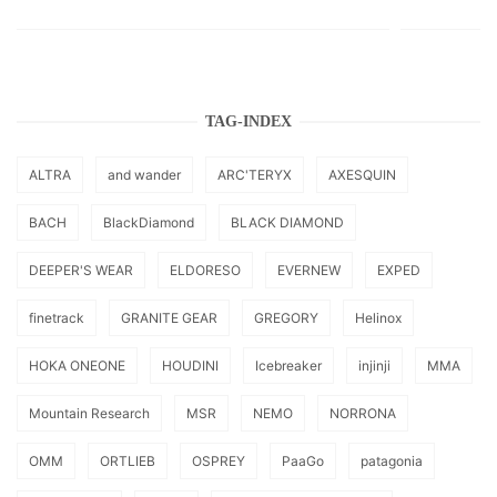
TAG-INDEX
ALTRA
and wander
ARC'TERYX
AXESQUIN
BACH
BlackDiamond
BLACK DIAMOND
DEEPER'S WEAR
ELDORESO
EVERNEW
EXPED
finetrack
GRANITE GEAR
GREGORY
Helinox
HOKA ONEONE
HOUDINI
Icebreaker
injinji
MMA
Mountain Research
MSR
NEMO
NORRONA
OMM
ORTLIEB
OSPREY
PaaGo
patagonia