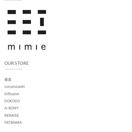
OUR STORE
着楽
cocorozashi
Diffusion
DOKODO
A-BONY
RERAISE
FATMAMA