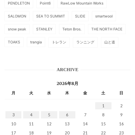
PENDLETON
Point6
RawLow Mountain Works
SALOMON
SEA TO SUMMIT
SLIDE
smartwool
snow peak
STANLEY
Teton Bros.
THE NORTH FACE
TOAKS
trangia
トレラン
ランニング
山と道
ARCHIVE
2026年8月
月
火
水
木
金
土
日
1
2
3
4
5
6
7
8
9
10
11
12
13
14
15
16
17
18
19
20
21
22
23