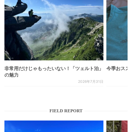
非常用だけじゃもったいない！「ツェルト泊」
今季おススメベ
の魅力
2026年7月31日
FIELD REPORT