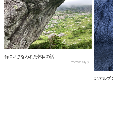
石にいざなわれた休日の話
2026年8月6日
北アルプス