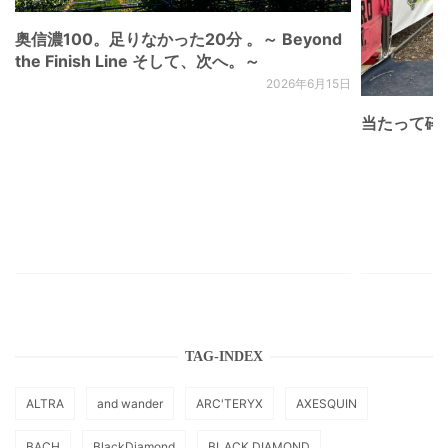
奥信濃100。足りなかった20分 。～ Beyond
the Finish Line そして、次へ。～
2026年6月15日
当たって砕け
TAG-INDEX
ALTRA
and wander
ARC'TERYX
AXESQUIN
BACH
BlackDiamond
BLACK DIAMOND