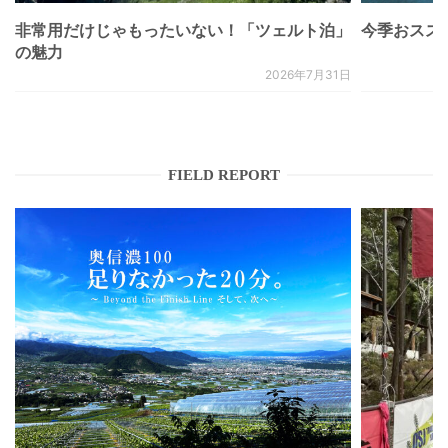
非常用だけじゃもったいない！「ツェルト泊」
今季おススメベ
の魅力
2026年7月31日
FIELD REPORT