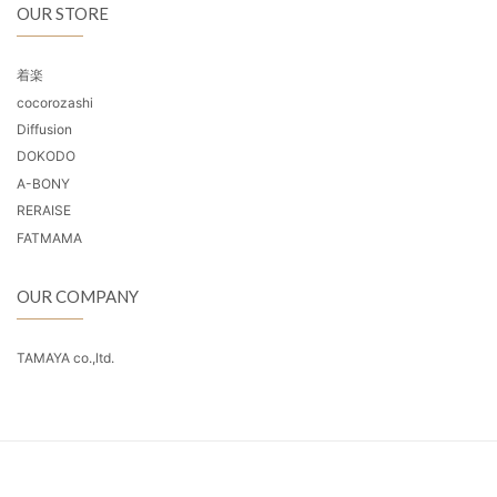
OUR STORE
着楽
cocorozashi
Diffusion
DOKODO
A-BONY
RERAISE
FATMAMA
OUR COMPANY
TAMAYA co.,ltd.