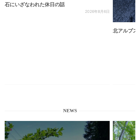
石にいざなわれた休日の話
2026年8月6日
北アルプス
NEWS