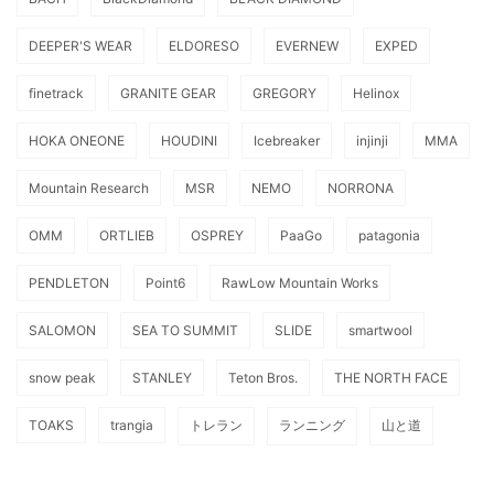
DEEPER'S WEAR
ELDORESO
EVERNEW
EXPED
finetrack
GRANITE GEAR
GREGORY
Helinox
HOKA ONEONE
HOUDINI
Icebreaker
injinji
MMA
Mountain Research
MSR
NEMO
NORRONA
OMM
ORTLIEB
OSPREY
PaaGo
patagonia
PENDLETON
Point6
RawLow Mountain Works
SALOMON
SEA TO SUMMIT
SLIDE
smartwool
snow peak
STANLEY
Teton Bros.
THE NORTH FACE
TOAKS
trangia
トレラン
ランニング
山と道