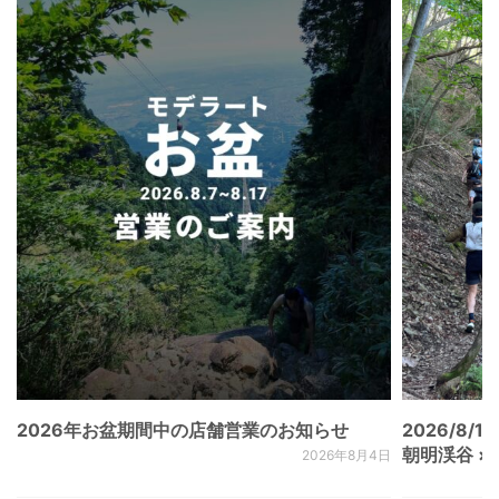
2026年お盆期間中の店舗営業のお知らせ
2026/8/15
朝明渓谷 × N
2026年8月4日