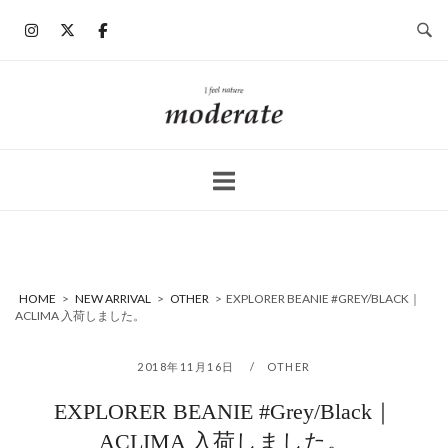
コ
ン
テ
ン
ホ
ツ
ー
へ
ム
ス
キ
ッ
プ
HOME
>
NEW ARRIVAL
>
OTHER
>
EXPLORER BEANIE #GREY/BLACK｜
ACLIMA 入荷しました。
2018年11月16日
OTHER
EXPLORER BEANIE #Grey/Black｜
ACLIMA 入荷しました。