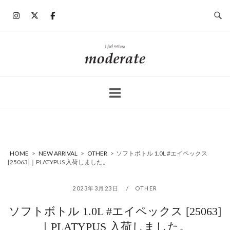
コ
ン
テ
ン
ホ
ツ
ー
へ
ム
ス
キ
ッ
プ
HOME
>
NEW ARRIVAL
>
OTHER
>
ソフトボトル 1.0L #エイペックス
[25063]｜PLATYPUS 入荷しました。
2023年3月23日
OTHER
ソフトボトル 1.0L #エイペックス [25063]
｜PLATYPUS 入荷しました。