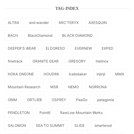
TAG-INDEX
ALTRA
and wander
ARC'TERYX
AXESQUIN
BACH
BlackDiamond
BLACK DIAMOND
DEEPER'S WEAR
ELDORESO
EVERNEW
EXPED
finetrack
GRANITE GEAR
GREGORY
Helinox
HOKA ONEONE
HOUDINI
Icebreaker
injinji
MMA
Mountain Research
MSR
NEMO
NORRONA
OMM
ORTLIEB
OSPREY
PaaGo
patagonia
PENDLETON
Point6
RawLow Mountain Works
SALOMON
SEA TO SUMMIT
SLIDE
smartwool