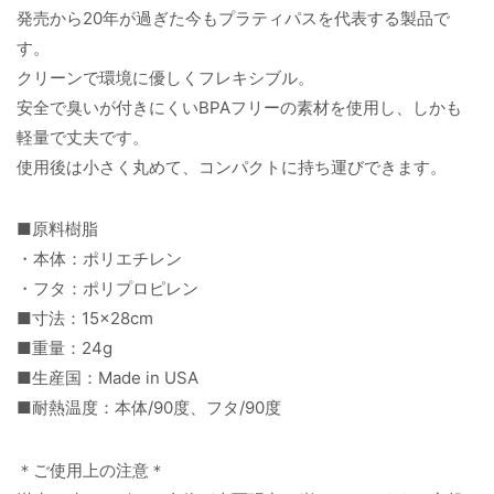
発売から20年が過ぎた今もプラティパスを代表する製品で
す。
クリーンで環境に優しくフレキシブル。
安全で臭いが付きにくいBPAフリーの素材を使用し、しかも
軽量で丈夫です。
使用後は小さく丸めて、コンパクトに持ち運びできます。
■原料樹脂
・本体：ポリエチレン
・フタ：ポリプロピレン
■寸法：15×28cm
■重量：24g
■生産国：Made in USA
■耐熱温度：本体/90度、フタ/90度
＊ご使用上の注意＊