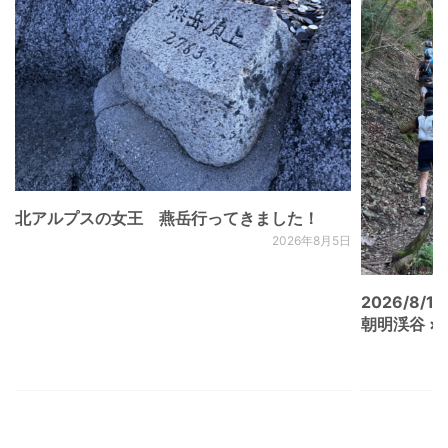
北アルプスの女王 燕岳行ってきました！
2026年8月5日
2026/8/15
朝明渓谷 × N