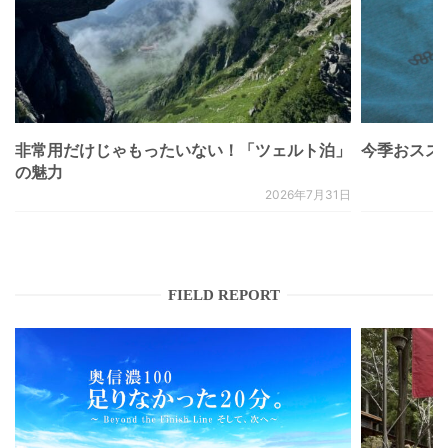
非常用だけじゃもったいない！「ツェルト泊」
今季おススメベ
の魅力
2026年7月31日
FIELD REPORT