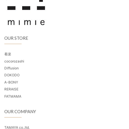
OUR STORE
着楽
cocorozashi
Diffusion
DOKODO
A-BONY
RERAISE
FATMAMA
OUR COMPANY
TAMAYA co.,ltd.