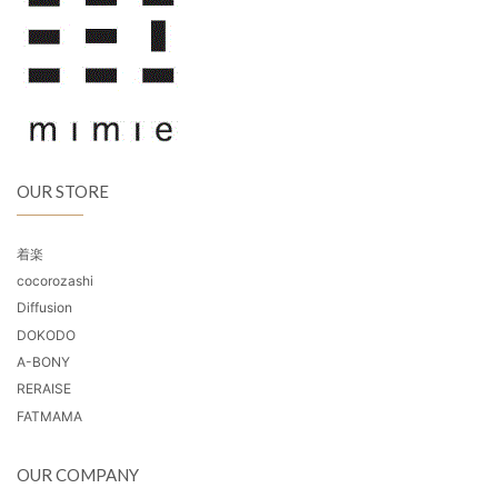
OUR STORE
着楽
cocorozashi
Diffusion
DOKODO
A-BONY
RERAISE
FATMAMA
OUR COMPANY