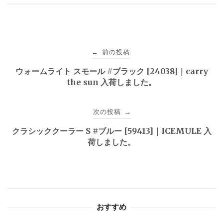
投
前の投稿
←
稿
ウォームライト スモール #ブラック [24038]｜carry
the sun 入荷しました。
ナ
ビ
次の投稿
→
ゲ
クラシッククーラー S #ブルー [59413]｜ICEMULE 入
荷しました。
ー
シ
ョ
おすすめ
ン