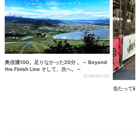
奥信濃100。足りなかった20分 。～ Beyond
the Finish Line そして、次へ。～
2026年6月15日
当たって砕け