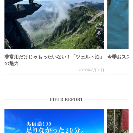
非常用だけじゃもったいない！「ツェルト泊」
今季おススメベ
の魅力
2026年7月31日
FIELD REPORT