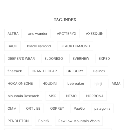
TAG-INDEX
ALTRA
and wander
ARC'TERYX
AXESQUIN
BACH
BlackDiamond
BLACK DIAMOND
DEEPER'S WEAR
ELDORESO
EVERNEW
EXPED
finetrack
GRANITE GEAR
GREGORY
Helinox
HOKA ONEONE
HOUDINI
Icebreaker
injinji
MMA
Mountain Research
MSR
NEMO
NORRONA
OMM
ORTLIEB
OSPREY
PaaGo
patagonia
PENDLETON
Point6
RawLow Mountain Works