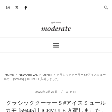
コ
ン
テ
ン
ホ
ツ
ー
へ
ム
ス
キ
ッ
プ
HOME
>
NEW ARRIVAL
>
OTHER
>
クラシッククーラー S #アイスミュー
ルカモ [59445]｜ICEMULE 入荷しました。
2023年3月23日
OTHER
クラシッククーラー S #アイスミュール
カモ [59445]｜ICEMULE 入荷しました。