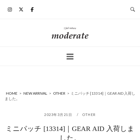
コ
ン
テ
ン
ホ
ツ
ー
へ
ム
ス
キ
ッ
プ
HOME
>
NEW ARRIVAL
>
OTHER
>
ミニパッチ [13314]｜GEAR AID 入荷し
ました。
2023年3月21日
OTHER
ミニパッチ [13314]｜GEAR AID 入荷しま
した。