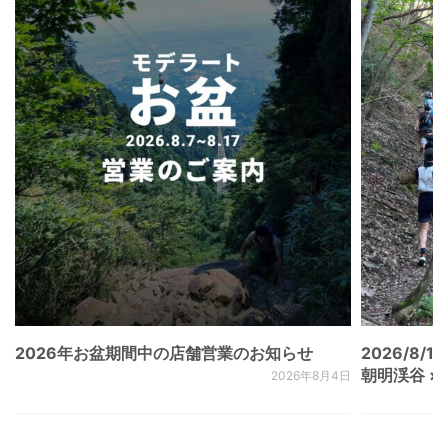
2026年お盆期間中の店舗営業のお知らせ
2026/8/15
朝明渓谷 × N
2026年8月4日