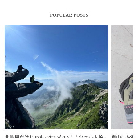
POPULAR POSTS
非常用だけじゃもったいない！「ツェルト泊」
夏山にお勧