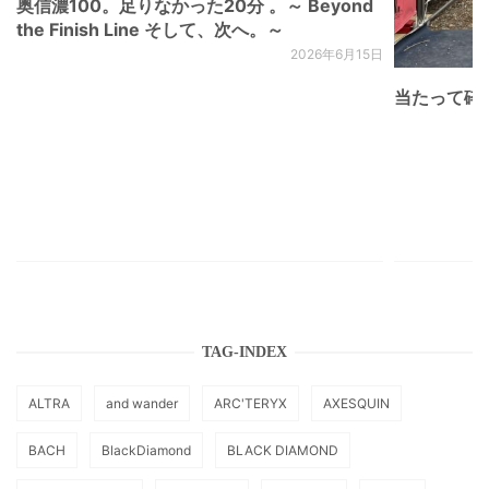
奥信濃100。足りなかった20分 。～ Beyond
the Finish Line そして、次へ。～
2026年6月15日
当たって砕け
TAG-INDEX
ALTRA
and wander
ARC'TERYX
AXESQUIN
BACH
BlackDiamond
BLACK DIAMOND