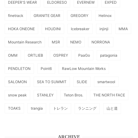
DEEPER'S WEAR
ELDORESO
EVERNEW
EXPED
finetrack
GRANITE GEAR
GREGORY
Helinox
HOKA ONEONE
HOUDINI
Icebreaker
injinji
MMA
Mountain Research
MSR
NEMO
NORRONA
OMM
ORTLIEB
OSPREY
PaaGo
patagonia
PENDLETON
Point6
RawLow Mountain Works
SALOMON
SEA TO SUMMIT
SLIDE
smartwool
snow peak
STANLEY
Teton Bros.
THE NORTH FACE
TOAKS
trangia
トレラン
ランニング
山と道
ARCHIVE