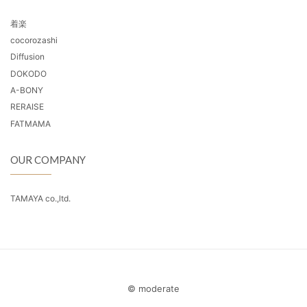
着楽
cocorozashi
Diffusion
DOKODO
A-BONY
RERAISE
FATMAMA
OUR COMPANY
TAMAYA co.,ltd.
© moderate