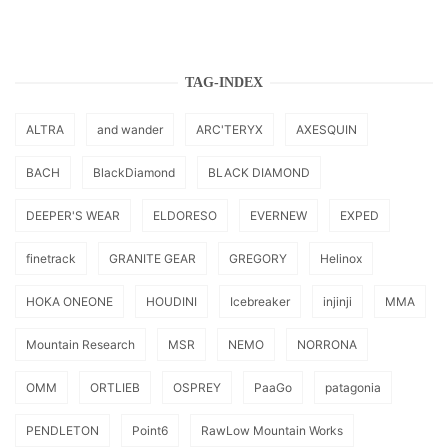
TAG-INDEX
ALTRA
and wander
ARC'TERYX
AXESQUIN
BACH
BlackDiamond
BLACK DIAMOND
DEEPER'S WEAR
ELDORESO
EVERNEW
EXPED
finetrack
GRANITE GEAR
GREGORY
Helinox
HOKA ONEONE
HOUDINI
Icebreaker
injinji
MMA
Mountain Research
MSR
NEMO
NORRONA
OMM
ORTLIEB
OSPREY
PaaGo
patagonia
PENDLETON
Point6
RawLow Mountain Works