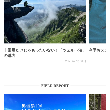
非常用だけじゃもったいない！「ツェルト泊」
今季おススメベ
の魅力
2026年7月31日
FIELD REPORT