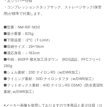
・左ジッパー仕様
・コンプレッションスタッフサック、ストレージサック(保管
用)が標準で付属します。
■型番：NM-RIF-M30
■最小重量：825g
■下限温度：-2℃（T-Limit）
■収納サイズ：29×19cm
■適応身長：～183cm
■中綿：800FP 撥水加工済ダウン (RDS認証、PFCフリー)
280g
■シェル素材：20D ナイロンRS（w/DWR加工）
■ライニング素材：30D ナイロンタフタ（w/DWR加工）
■フットボックス素材：40D ナイロンRS OSMO（防水透湿性
素材, w/DWR加工）
※メーカー画像を使用しておりますので本商品と多少仕様（ロ