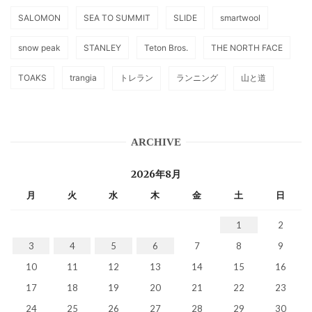
SALOMON
SEA TO SUMMIT
SLIDE
smartwool
snow peak
STANLEY
Teton Bros.
THE NORTH FACE
TOAKS
trangia
トレラン
ランニング
山と道
ARCHIVE
2026年8月
月
火
水
木
金
土
日
1
2
3
4
5
6
7
8
9
10
11
12
13
14
15
16
17
18
19
20
21
22
23
24
25
26
27
28
29
30