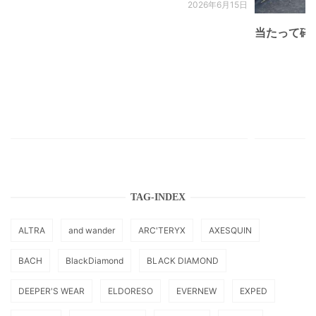
2026年6月15日
当たって砕け
TAG-INDEX
ALTRA
and wander
ARC'TERYX
AXESQUIN
BACH
BlackDiamond
BLACK DIAMOND
DEEPER'S WEAR
ELDORESO
EVERNEW
EXPED