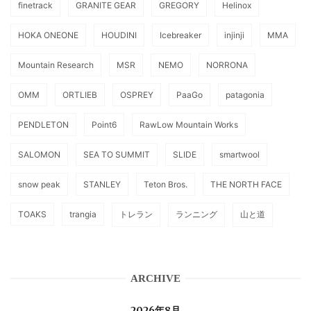
finetrack
GRANITE GEAR
GREGORY
Helinox
HOKA ONEONE
HOUDINI
Icebreaker
injinji
MMA
Mountain Research
MSR
NEMO
NORRONA
OMM
ORTLIEB
OSPREY
PaaGo
patagonia
PENDLETON
Point6
RawLow Mountain Works
SALOMON
SEA TO SUMMIT
SLIDE
smartwool
snow peak
STANLEY
Teton Bros.
THE NORTH FACE
TOAKS
trangia
トレラン
ランニング
山と道
ARCHIVE
2026年8月