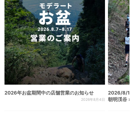
2026年お盆期間中の店舗営業のお知らせ
2026/8/15
朝明渓谷 × N
2026年8月4日