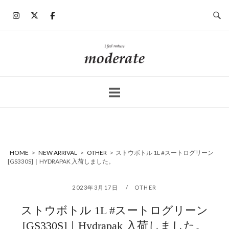
コ
ン
テ
ン
ホ
ツ
ー
へ
ム
ス
キ
ッ
プ
HOME
>
NEW ARRIVAL
>
OTHER
>
ストウボトル 1L #スートログリーン
[GS330S]｜HYDRAPAK 入荷しました。
2023年3月17日
OTHER
ストウボトル 1L #スートログリーン
[GS330S]｜Hydrapak 入荷しました。