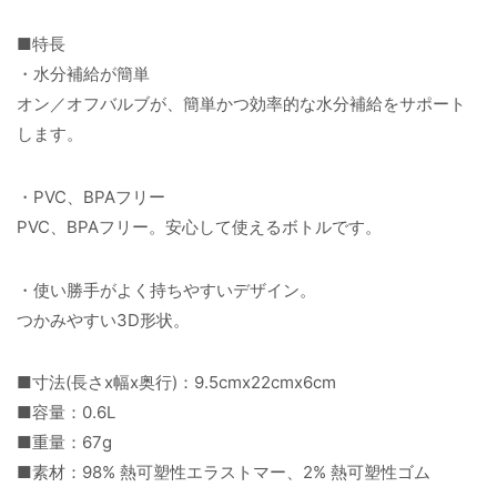
■特長
・水分補給が簡単
オン／オフバルブが、簡単かつ効率的な水分補給をサポート
します。
・PVC、BPAフリー
PVC、BPAフリー。安心して使えるボトルです。
・使い勝手がよく持ちやすいデザイン。
つかみやすい3D形状。
■寸法(長さx幅x奥行)：9.5cmx22cmx6cm
■容量：0.6L
■重量：67g
■素材：98% 熱可塑性エラストマー、2% 熱可塑性ゴム