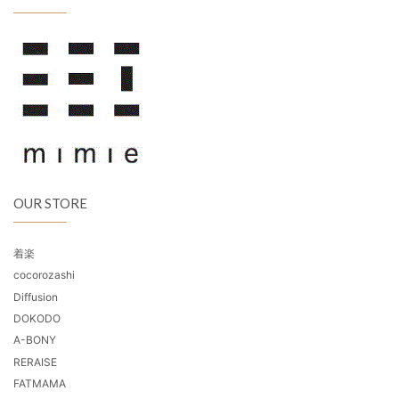
OUR STORE
着楽
cocorozashi
Diffusion
DOKODO
A-BONY
RERAISE
FATMAMA