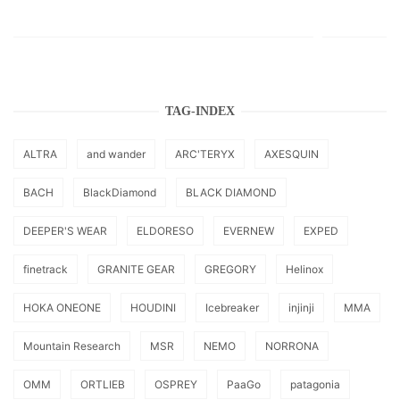
TAG-INDEX
ALTRA
and wander
ARC'TERYX
AXESQUIN
BACH
BlackDiamond
BLACK DIAMOND
DEEPER'S WEAR
ELDORESO
EVERNEW
EXPED
finetrack
GRANITE GEAR
GREGORY
Helinox
HOKA ONEONE
HOUDINI
Icebreaker
injinji
MMA
Mountain Research
MSR
NEMO
NORRONA
OMM
ORTLIEB
OSPREY
PaaGo
patagonia