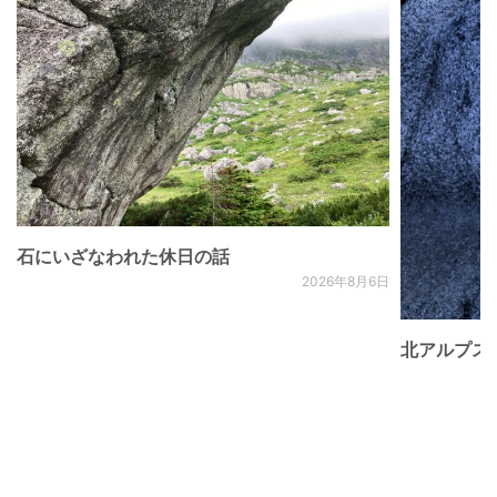
石にいざなわれた休日の話
2026年8月6日
北アルプス