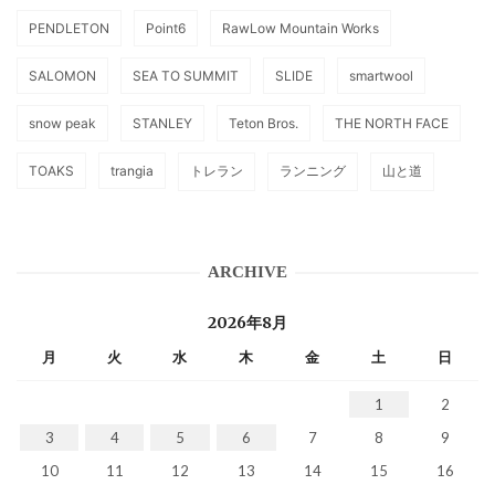
PENDLETON
Point6
RawLow Mountain Works
SALOMON
SEA TO SUMMIT
SLIDE
smartwool
snow peak
STANLEY
Teton Bros.
THE NORTH FACE
TOAKS
trangia
トレラン
ランニング
山と道
ARCHIVE
2026年8月
月
火
水
木
金
土
日
1
2
3
4
5
6
7
8
9
10
11
12
13
14
15
16