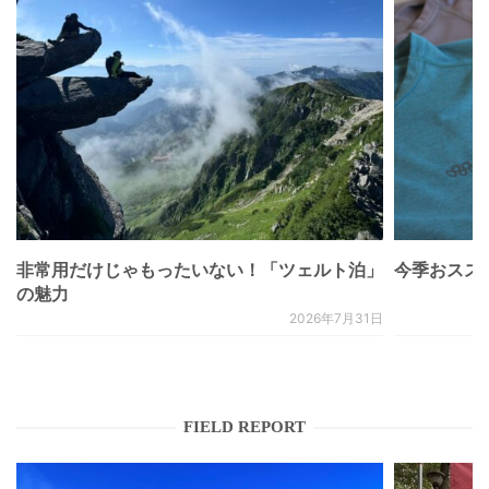
非常用だけじゃもったいない！「ツェルト泊」
今季おススメベ
の魅力
2026年7月31日
FIELD REPORT