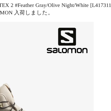
 2 #Feather Gray/Olive Night/White [L41731
OMON 入荷しました。