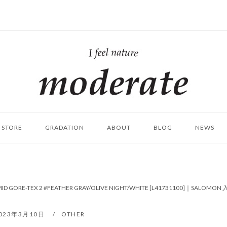
ホ
ー
ム
STORE
GRADATION
ABOUT
BLOG
NEWS
MID GORE-TEX 2 #FEATHER GRAY/OLIVE NIGHT/WHITE [L41731100]｜SALO
023年3月10日
OTHER