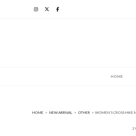
コ
ン
テ
ン
ツ
へ
ス
キ
ッ
HOME
プ
HOME
>
NEW ARRIVAL
>
OTHER
>
WOMEN’S CROSS HIKE 
2