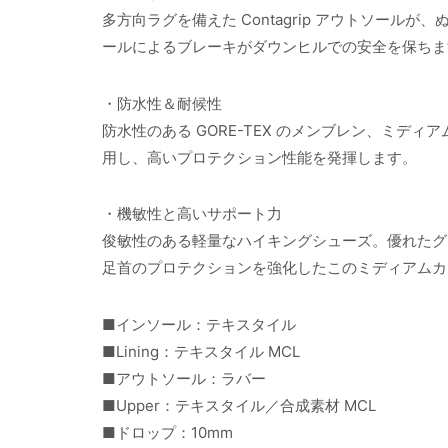
多方向ラグを備えた Contagrip アウトソー
ールによるブレーキがダウンヒルでの安全を保ちま
・防水性＆耐候性
防水性のある GORE-TEX のメンブレン、ミ
用し、高いプロテクション性能を発揮します。
・機敏性と高いサポート力
俊敏性のある軽量なハイキングシューズ。優れたグ
足首のプロテクションを強化したこのミディアムカ
■インソール：テキスタイル
■Lining：テキスタイル MCL
■アウトソール：ラバー
■Upper：テキスタイル／合成素材 MCL
■ドロップ：10mm