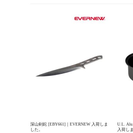
シ
ョ
ン
深山剣鉈 [EBY661]｜EVERNEW 入荷しま
U.L. Al
した。
入荷し