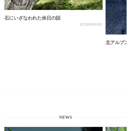
石にいざなわれた休日の話
2026年8月6日
北アルプス
NEWS