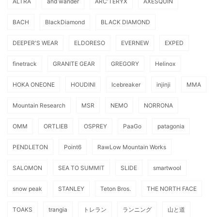
ALTRA
and wander
ARC'TERYX
AXESQUIN
BACH
BlackDiamond
BLACK DIAMOND
DEEPER'S WEAR
ELDORESO
EVERNEW
EXPED
finetrack
GRANITE GEAR
GREGORY
Helinox
HOKA ONEONE
HOUDINI
Icebreaker
injinji
MMA
Mountain Research
MSR
NEMO
NORRONA
OMM
ORTLIEB
OSPREY
PaaGo
patagonia
PENDLETON
Point6
RawLow Mountain Works
SALOMON
SEA TO SUMMIT
SLIDE
smartwool
snow peak
STANLEY
Teton Bros.
THE NORTH FACE
TOAKS
trangia
トレラン
ランニング
山と道