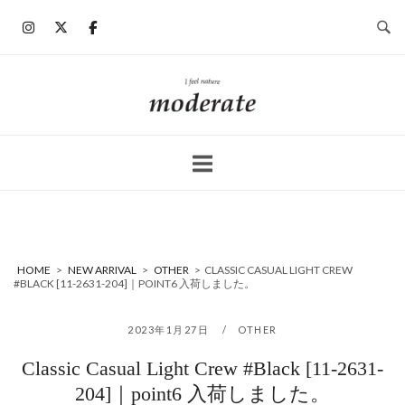
コ
ン
テ
ン
ホ
ツ
ー
へ
ム
ス
キ
ッ
プ
HOME
>
NEW ARRIVAL
>
OTHER
>
CLASSIC CASUAL LIGHT CREW
#BLACK [11-2631-204]｜POINT6 入荷しました。
2023年1月27日
OTHER
Classic Casual Light Crew #Black [11-2631-
204]｜point6 入荷しました。