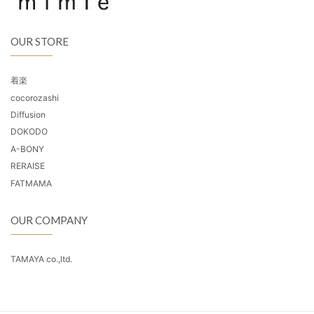
OUR STORE
着楽
cocorozashi
Diffusion
DOKODO
A-BONY
RERAISE
FATMAMA
OUR COMPANY
TAMAYA co.,ltd.