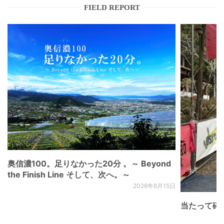
FIELD REPORT
奥信濃100。足りなかった20分 。～ Beyond
the Finish Line そして、次へ。～
2026年6月15日
当たって砕け