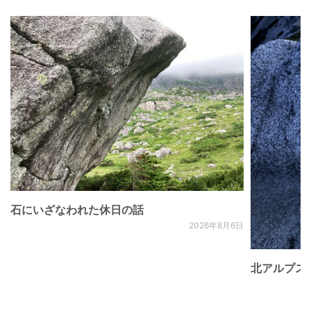
石にいざなわれた休日の話
2026年8月6日
北アルプス