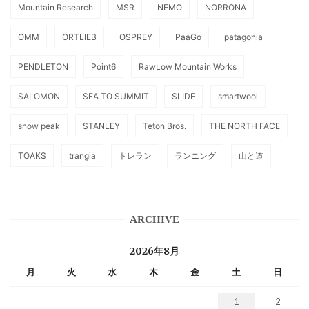
Mountain Research
MSR
NEMO
NORRONA
OMM
ORTLIEB
OSPREY
PaaGo
patagonia
PENDLETON
Point6
RawLow Mountain Works
SALOMON
SEA TO SUMMIT
SLIDE
smartwool
snow peak
STANLEY
Teton Bros.
THE NORTH FACE
TOAKS
trangia
トレラン
ランニング
山と道
ARCHIVE
2026年8月
月
火
水
木
金
土
日
1
2