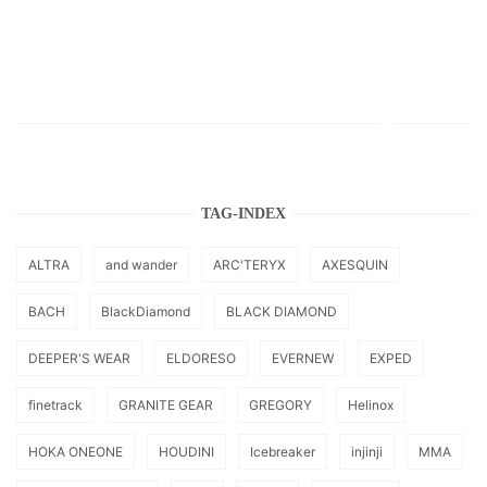
TAG-INDEX
ALTRA
and wander
ARC'TERYX
AXESQUIN
BACH
BlackDiamond
BLACK DIAMOND
DEEPER'S WEAR
ELDORESO
EVERNEW
EXPED
finetrack
GRANITE GEAR
GREGORY
Helinox
HOKA ONEONE
HOUDINI
Icebreaker
injinji
MMA