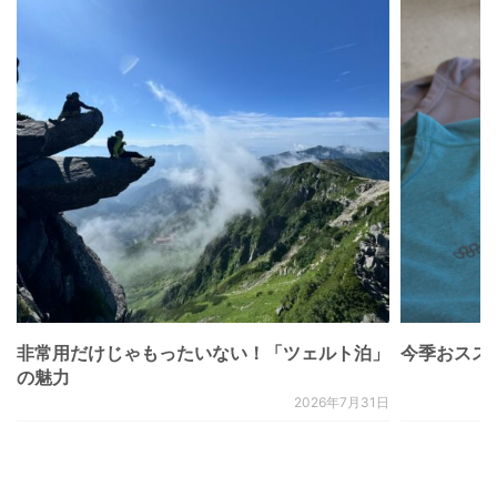
非常用だけじゃもったいない！「ツェルト泊」
今季おススメベ
の魅力
2026年7月31日