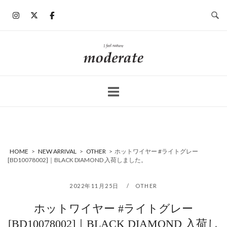
コ
ン
テ
ン
ホ
ツ
ー
へ
ム
ス
キ
ッ
プ
HOME
>
NEW ARRIVAL
>
OTHER
>
ホットワイヤー #ライトグレー
[BD10078002]｜BLACK DIAMOND 入荷しました。
2022年11月25日
OTHER
ホットワイヤー #ライトグレー
[BD10078002]｜BLACK DIAMOND 入荷し