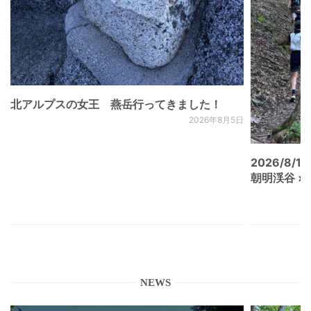
北アルプスの女王 燕岳行ってきました！
2026年8月5日
2026/8/15
朝明渓谷 × N
NEWS