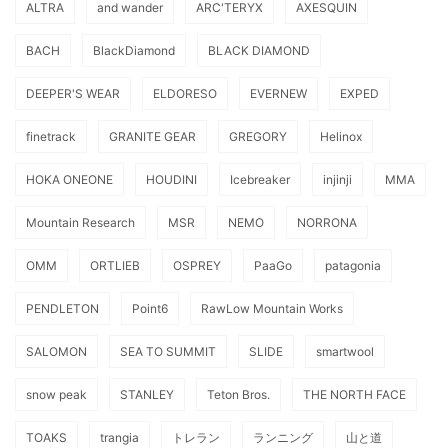
ALTRA
and wander
ARC'TERYX
AXESQUIN
BACH
BlackDiamond
BLACK DIAMOND
DEEPER'S WEAR
ELDORESO
EVERNEW
EXPED
finetrack
GRANITE GEAR
GREGORY
Helinox
HOKA ONEONE
HOUDINI
Icebreaker
injinji
MMA
Mountain Research
MSR
NEMO
NORRONA
OMM
ORTLIEB
OSPREY
PaaGo
patagonia
PENDLETON
Point6
RawLow Mountain Works
SALOMON
SEA TO SUMMIT
SLIDE
smartwool
snow peak
STANLEY
Teton Bros.
THE NORTH FACE
TOAKS
trangia
トレラン
ランニング
山と道