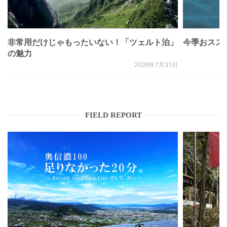
非常用だけじゃもったいない！「ツェルト泊」
今季おススメベ
の魅力
2026年7月31日
FIELD REPORT