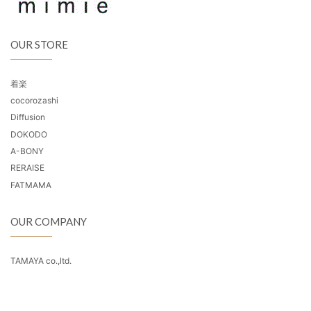
OUR STORE
着楽
cocorozashi
Diffusion
DOKODO
A-BONY
RERAISE
FATMAMA
OUR COMPANY
TAMAYA co.,ltd.