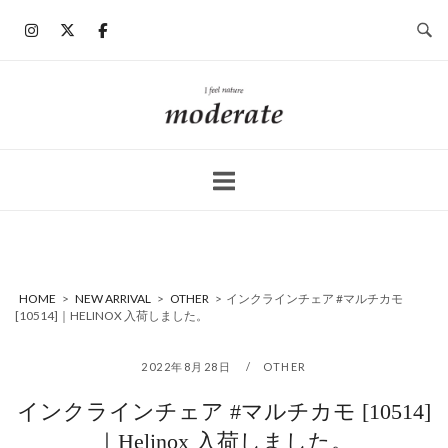
コ
ン
テ
ン
ホ
ツ
ー
へ
ム
ス
キ
ッ
プ
HOME
>
NEW ARRIVAL
>
OTHER
>
インクラインチェア #マルチカモ
[10514]｜HELINOX 入荷しました。
2022年8月28日
OTHER
インクラインチェア #マルチカモ [10514]
｜Helinox 入荷しました。