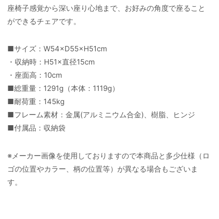
座椅子感覚から深い座り心地まで、お好みの角度で座ること
ができるチェアです。
■サイズ：W54×D55×H51cm
・収納時：H51×直径15cm
・座面高：10cm
■総重量：1291g（本体：1119g）
■耐荷重：145kg
■フレーム素材：金属(アルミニウム合金)、樹脂、ヒンジ
■付属品：収納袋
※メーカー画像を使用しておりますので本商品と多少仕様（ロ
ゴの位置やカラー、柄の位置等）が異なる場合もございま
す。