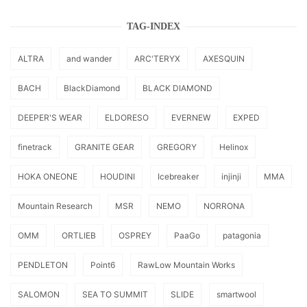
TAG-INDEX
ALTRA
and wander
ARC'TERYX
AXESQUIN
BACH
BlackDiamond
BLACK DIAMOND
DEEPER'S WEAR
ELDORESO
EVERNEW
EXPED
finetrack
GRANITE GEAR
GREGORY
Helinox
HOKA ONEONE
HOUDINI
Icebreaker
injinji
MMA
Mountain Research
MSR
NEMO
NORRONA
OMM
ORTLIEB
OSPREY
PaaGo
patagonia
PENDLETON
Point6
RawLow Mountain Works
SALOMON
SEA TO SUMMIT
SLIDE
smartwool