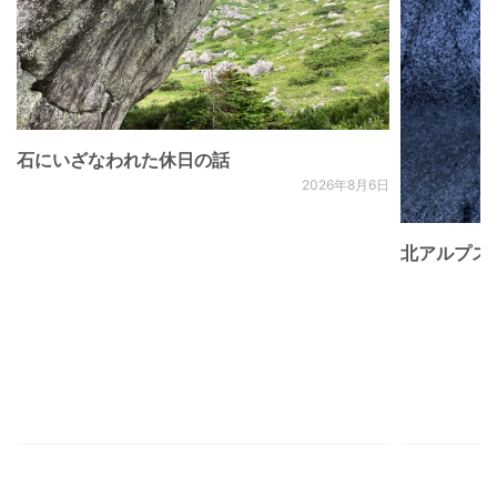
石にいざなわれた休日の話
2026年8月6日
北アルプス