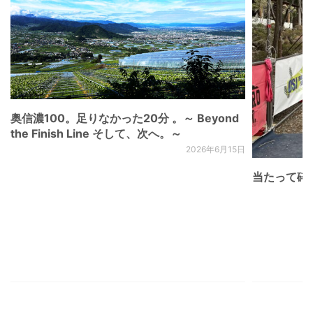
奥信濃100。足りなかった20分 。～ Beyond
the Finish Line そして、次へ。～
2026年6月15日
当たって砕け