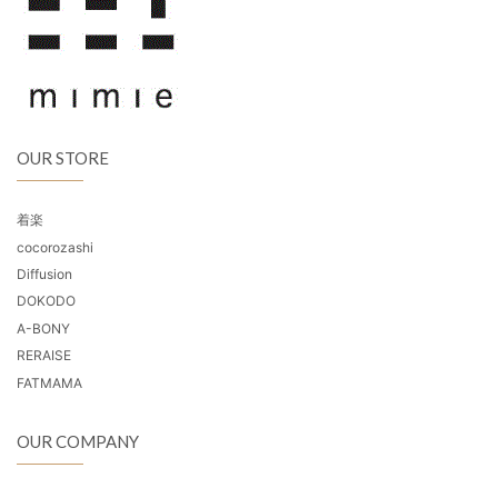
OUR STORE
着楽
cocorozashi
Diffusion
DOKODO
A-BONY
RERAISE
FATMAMA
OUR COMPANY