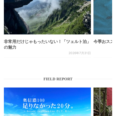
非常用だけじゃもったいない！「ツェルト泊」
今季おススメベ
の魅力
2026年7月31日
FIELD REPORT