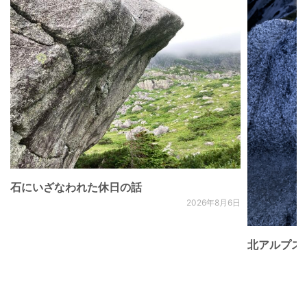
石にいざなわれた休日の話
2026年8月6日
北アルプス