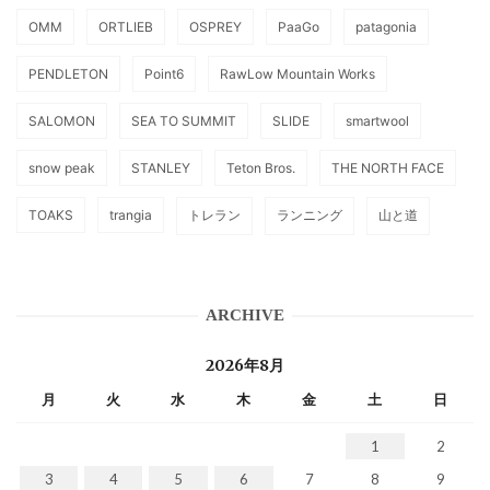
OMM
ORTLIEB
OSPREY
PaaGo
patagonia
PENDLETON
Point6
RawLow Mountain Works
SALOMON
SEA TO SUMMIT
SLIDE
smartwool
snow peak
STANLEY
Teton Bros.
THE NORTH FACE
TOAKS
trangia
トレラン
ランニング
山と道
ARCHIVE
2026年8月
月
火
水
木
金
土
日
1
2
3
4
5
6
7
8
9