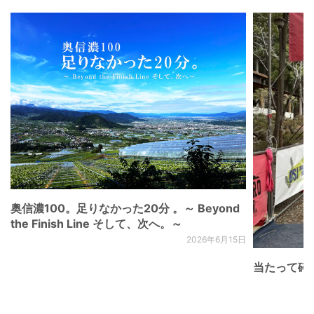
奥信濃100。足りなかった20分 。～ Beyond
the Finish Line そして、次へ。～
2026年6月15日
当たって砕け