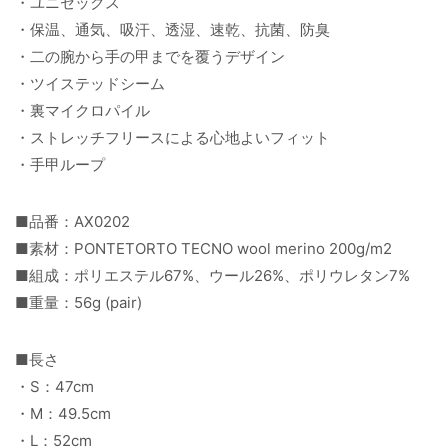
・ユニセックス
・保温、通気、吸汗、透湿、速乾、抗菌、防臭
・二の腕から手の甲までを覆うデザイン
・ツイステッドシーム
・裏マイクロパイル
・ストレッチフリースによる心地よいフィット
・手甲ループ
■品番：AX0202
■素材：PONTETORTO TECNO wool merino 200g/m2
■組成：ポリエステル67%、ウール26%、ポリウレタン7%
■重量：56g (pair)
■長さ
・S：47cm
・M：49.5cm
・L：52cm