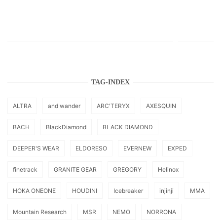
TAG-INDEX
ALTRA
and wander
ARC'TERYX
AXESQUIN
BACH
BlackDiamond
BLACK DIAMOND
DEEPER'S WEAR
ELDORESO
EVERNEW
EXPED
finetrack
GRANITE GEAR
GREGORY
Helinox
HOKA ONEONE
HOUDINI
Icebreaker
injinji
MMA
Mountain Research
MSR
NEMO
NORRONA