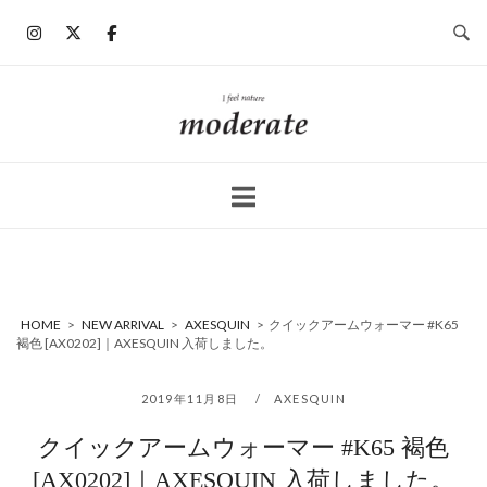
コ
ン
テ
ン
ホ
ツ
ー
へ
ム
ス
キ
ッ
プ
HOME
>
NEW ARRIVAL
>
AXESQUIN
>
クイックアームウォーマー #K65
褐色 [AX0202]｜AXESQUIN 入荷しました。
2019年11月8日
AXESQUIN
クイックアームウォーマー #K65 褐色
[AX0202]｜AXESQUIN 入荷しました。