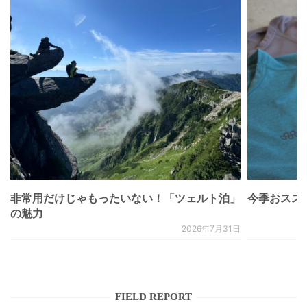
非常用だけじゃもったいない！「ツェルト泊」
今季おススメベ
の魅力
2026年7月31日
FIELD REPORT