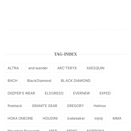
TAG-INDEX
ALTRA
and wander
ARC'TERYX
AXESQUIN
BACH
BlackDiamond
BLACK DIAMOND
DEEPER'S WEAR
ELDORESO
EVERNEW
EXPED
finetrack
GRANITE GEAR
GREGORY
Helinox
HOKA ONEONE
HOUDINI
Icebreaker
injinji
MMA
Mountain Research
MSR
NEMO
NORRONA