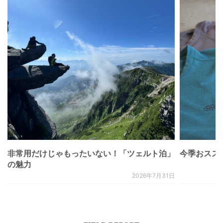
非常用だけじゃもったいない！「ツェルト泊」
今季おススメベ
の魅力
2026年7月31日