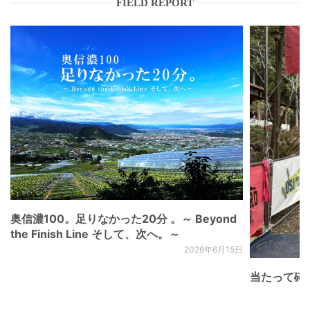
FIELD REPORT
奥信濃100。足りなかった20分 。～ Beyond
the Finish Line そして、次へ。～
2026年6月15日
当たって砕け