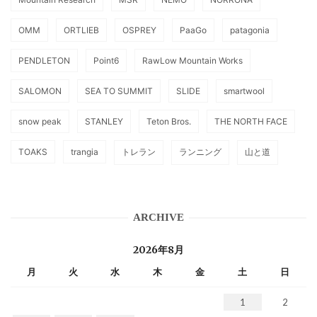
OMM
ORTLIEB
OSPREY
PaaGo
patagonia
PENDLETON
Point6
RawLow Mountain Works
SALOMON
SEA TO SUMMIT
SLIDE
smartwool
snow peak
STANLEY
Teton Bros.
THE NORTH FACE
TOAKS
trangia
トレラン
ランニング
山と道
ARCHIVE
2026年8月
月
火
水
木
金
土
日
1
2