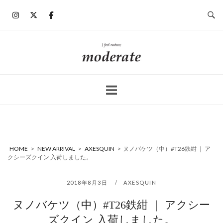
コ
ン
テ
ン
ホ
ツ
ー
へ
ム
ス
キ
ッ
プ
HOME
>
NEW ARRIVAL
>
AXESQUIN
>
ヌノバケツ（中）#T26鉄紺 ｜ ア
クシーズクイン 入荷しました。
2018年8月3日
AXESQUIN
ヌノバケツ（中）#T26鉄紺 ｜ アクシー
ズクイン 入荷しました。