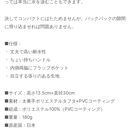
っては本当に水を汲むこともできます。
決してコンパクトにはたためませんが、バックパックの隙間
に滑り込ませれば問題ありません。
■仕様：
・ 丈夫で高い耐水性
・ ちょい持ちハンドル
・ 内側両脇にフラップポケット
・ 自立する張りのある生地
■サイズ：高さ13.5cm×直径30cm
■素材：太番手ポリエステルタフタ×PVCコーティング
■組成：ポリエステル100%（PVCコーティング）
■重量：180g
■原産国：日本