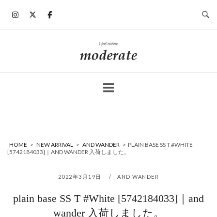
コ
ン
テ
ン
ホ
ツ
ー
へ
ム
ス
キ
ッ
プ
HOME
>
NEW ARRIVAL
>
AND WANDER
>
PLAIN BASE SS T #WHITE
[5742184033]｜AND WANDER 入荷しました。
2022年3月19日
AND WANDER
plain base SS T #White [5742184033]｜and
wander 入荷しました。