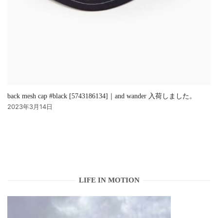
back mesh cap #black [5743186134]｜and wander 入荷しました。
2023年3月14日
LIFE IN MOTION