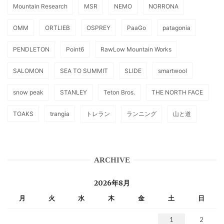
Mountain Research
MSR
NEMO
NORRONA
OMM
ORTLIEB
OSPREY
PaaGo
patagonia
PENDLETON
Point6
RawLow Mountain Works
SALOMON
SEA TO SUMMIT
SLIDE
smartwool
snow peak
STANLEY
Teton Bros.
THE NORTH FACE
TOAKS
trangia
トレラン
ランニング
山と道
ARCHIVE
2026年8月
月
火
水
木
金
土
日
1
2