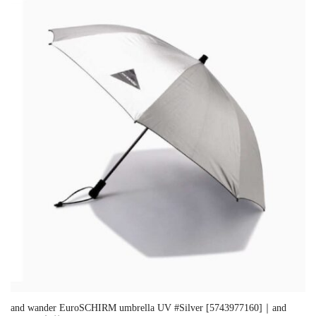
and wander EuroSCHIRM umbrella UV #Silver [5743977160]｜and