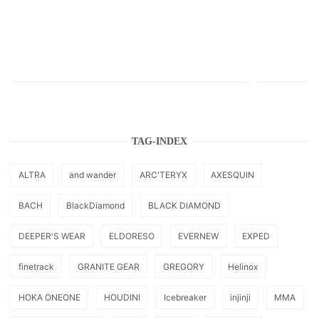
TAG-INDEX
ALTRA
and wander
ARC'TERYX
AXESQUIN
BACH
BlackDiamond
BLACK DIAMOND
DEEPER'S WEAR
ELDORESO
EVERNEW
EXPED
finetrack
GRANITE GEAR
GREGORY
Helinox
HOKA ONEONE
HOUDINI
Icebreaker
injinji
MMA