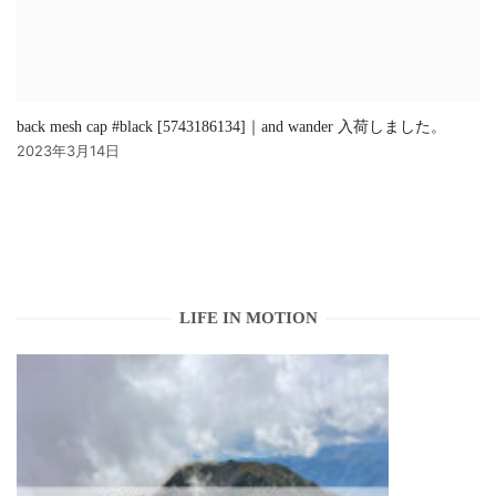
back mesh cap #black [5743186134]｜and wander 入荷しました。
2023年3月14日
LIFE IN MOTION