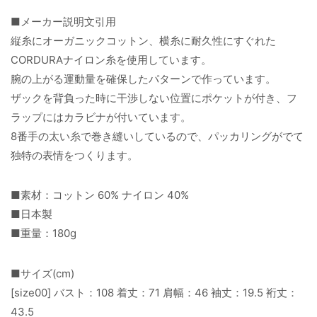
■メーカー説明文引用
縦糸にオーガニックコットン、横糸に耐久性にすぐれた
CORDURAナイロン糸を使用しています。
腕の上がる運動量を確保したパターンで作っています。
ザックを背負った時に干渉しない位置にポケットが付き、フ
ラップにはカラビナが付いています。
8番手の太い糸で巻き縫いしているので、パッカリングがでて
独特の表情をつくります。
■素材：コットン 60% ナイロン 40%
■日本製
■重量：180g
■サイズ(cm)
[size00] バスト：108 着丈：71 肩幅：46 袖丈：19.5 裄丈：
43.5