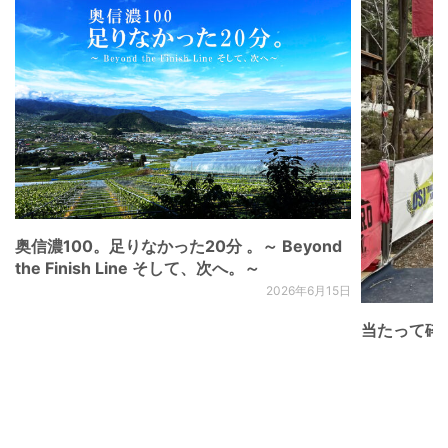
奥信濃100。足りなかった20分 。～ Beyond
the Finish Line そして、次へ。～
2026年6月15日
当たって砕け