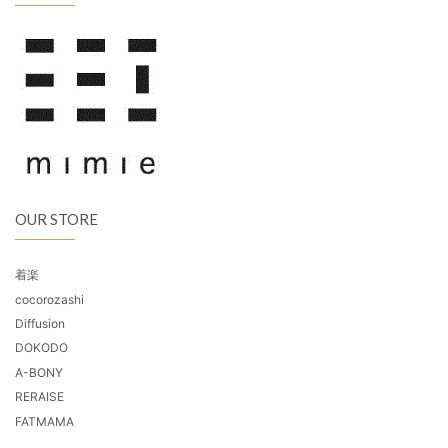
OUR STORE
着楽
cocorozashi
Diffusion
DOKODO
A-BONY
RERAISE
FATMAMA