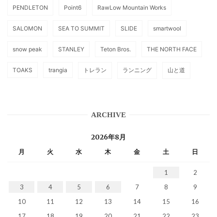
PENDLETON
Point6
RawLow Mountain Works
SALOMON
SEA TO SUMMIT
SLIDE
smartwool
snow peak
STANLEY
Teton Bros.
THE NORTH FACE
TOAKS
trangia
トレラン
ランニング
山と道
ARCHIVE
2026年8月
月
火
水
木
金
土
日
1
2
3
4
5
6
7
8
9
10
11
12
13
14
15
16
17
18
19
20
21
22
23