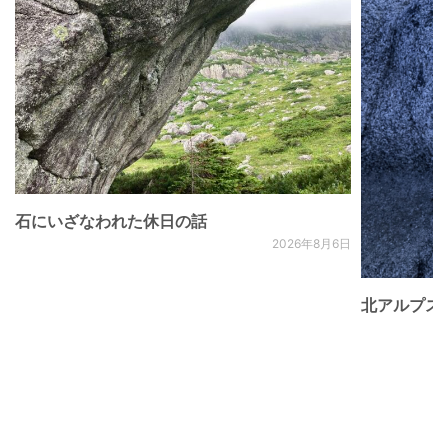
石にいざなわれた休日の話
2026年8月6日
北アルプス