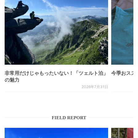
非常用だけじゃもったいない！「ツェルト泊」
今季おススメベ
の魅力
2026年7月31日
FIELD REPORT