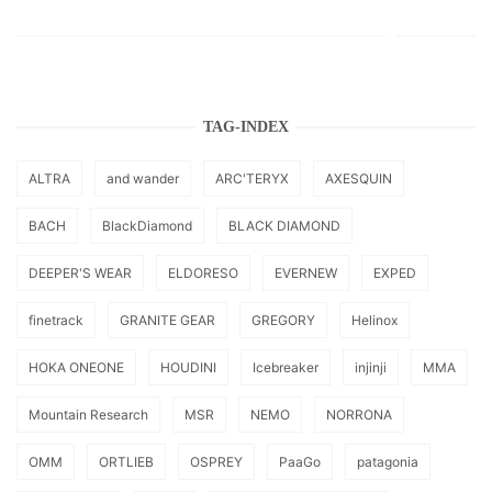
TAG-INDEX
ALTRA
and wander
ARC'TERYX
AXESQUIN
BACH
BlackDiamond
BLACK DIAMOND
DEEPER'S WEAR
ELDORESO
EVERNEW
EXPED
finetrack
GRANITE GEAR
GREGORY
Helinox
HOKA ONEONE
HOUDINI
Icebreaker
injinji
MMA
Mountain Research
MSR
NEMO
NORRONA
OMM
ORTLIEB
OSPREY
PaaGo
patagonia