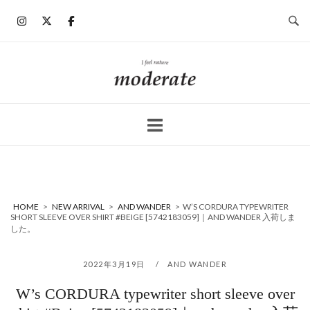
コ
ン
テ
ン
ホ
ツ
ー
へ
ム
ス
キ
ッ
プ
HOME
>
NEW ARRIVAL
>
AND WANDER
>
W’S CORDURA TYPEWRITER
SHORT SLEEVE OVER SHIRT #BEIGE [5742183059]｜AND WANDER 入荷しま
した。
2022年3月19日
AND WANDER
W’s CORDURA typewriter short sleeve over