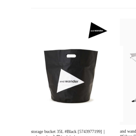
ー
シ
ョ
ン
and wan
storage bucket 35L #Black [5743977199]｜