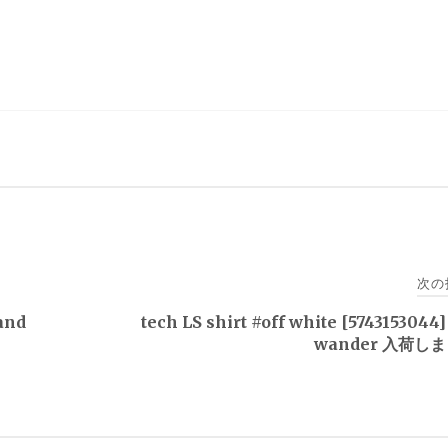
次の
and
tech LS shirt #off white [574315304
wander 入荷し