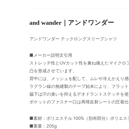
and wander｜アンドワンダー
アンドワンダー テックロングスリーブシャツ
■メーカー説明文引用
ストレッチ性とUVカット性を兼ね備えたマイクロ
凸を形成させています。
背中には、メッシュを配して、ムレや冷えかえり感
ラグラン線の無縫製のテープ始末により、フラット
脇下は汗の臭いを抑えるデオドラントステッチを使
ポケットのファスナー口は再帰反射シートの圧着仕
■素材：ポリエステル 100%（別布部分）ポリエステ
■重量：205g