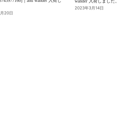
 [5743977160]｜and wander 入荷し
wander 入荷しました。
。
2023年3月14日
3月20日