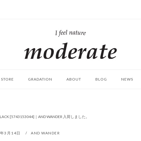
ホ
ー
ム
STORE
GRADATION
ABOUT
BLOG
NEWS
 #BLACK [5743153044]｜AND WANDER 入荷しました。
3年3月14日
AND WANDER