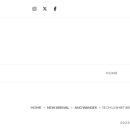
コ
ン
テ
ン
ツ
へ
ス
キ
ッ
HOME
プ
HOME
>
NEW ARRIVAL
>
AND WANDER
>
TECH LS SHIRT
202