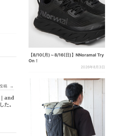
【8/10(月)～8/16(日)】NNoramal Try
On！
2026年8月3日
投稿
→
4]｜and
ました。