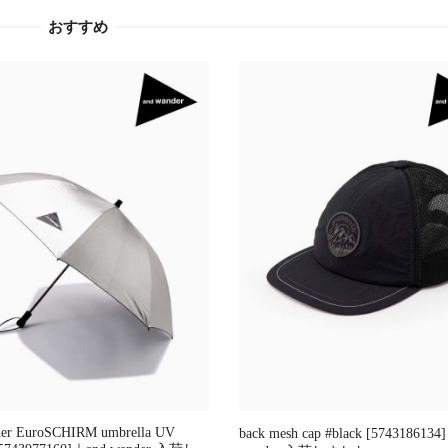
おすすめ
der EuroSCHIRM umbrella UV
back mesh cap #black [5743186134