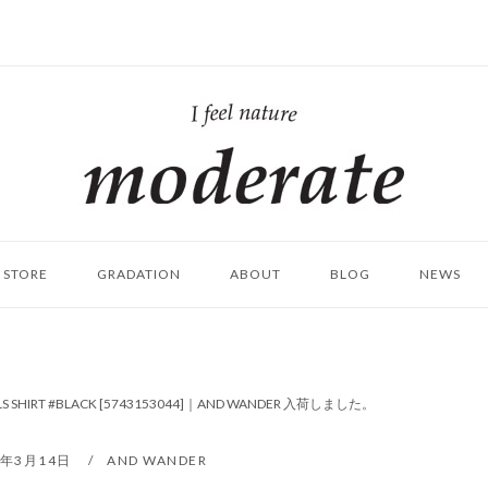
ホ
ー
ム
STORE
GRADATION
ABOUT
BLOG
NEWS
LS SHIRT #BLACK [5743153044]｜AND WANDER 入荷しました。
3年3月14日
AND WANDER