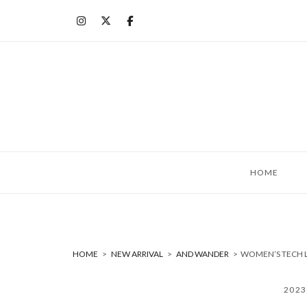
コ
ン
テ
ン
ツ
へ
ス
キ
ッ
HOME
プ
HOME
>
NEW ARRIVAL
>
AND WANDER
>
WOMEN’S TECH 
202