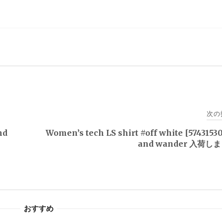
次の
nd
Women’s tech LS shirt #off white [574315
and wander 入荷し
おすすめ