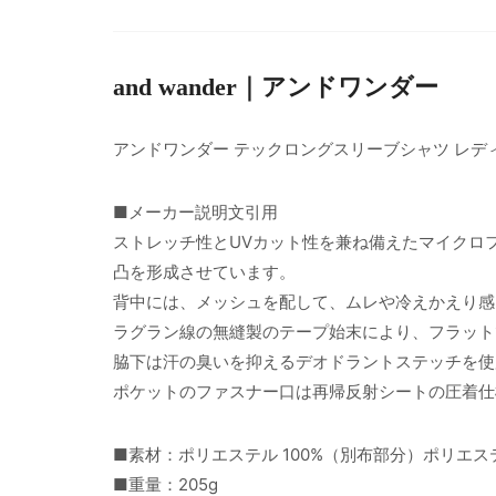
and wander｜アンドワンダー
アンドワンダー テックロングスリーブシャツ レデ
■メーカー説明文引用
ストレッチ性とUVカット性を兼ね備えたマイクロ
凸を形成させています。
背中には、メッシュを配して、ムレや冷えかえり感
ラグラン線の無縫製のテープ始末により、フラット
脇下は汗の臭いを抑えるデオドラントステッチを使
ポケットのファスナー口は再帰反射シートの圧着仕
■素材：ポリエステル 100%（別布部分）ポリエステ
■重量：205g