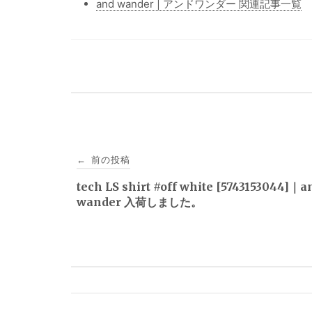
and wander | アンドワンダー 関連記事一覧
投
前の投稿
←
稿
tech LS shirt #off white [5743153044]｜a
wander 入荷しました。
ナ
ビ
ゲ
ー