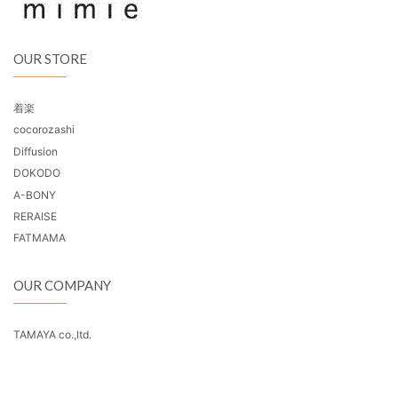
OUR STORE
着楽
cocorozashi
Diffusion
DOKODO
A-BONY
RERAISE
FATMAMA
OUR COMPANY
TAMAYA co.,ltd.