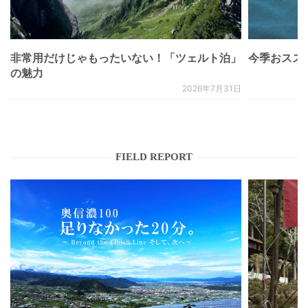
非常用だけじゃもったいない！「ツェルト泊」
今季おススメベ
の魅力
2026年7月31日
FIELD REPORT