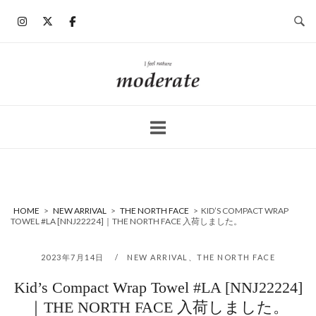
コ
ン
テ
ン
ホ
ツ
ー
へ
ム
ス
キ
ッ
プ
HOME
>
NEW ARRIVAL
>
THE NORTH FACE
>
KID’S COMPACT WRAP
TOWEL #LA [NNJ22224]｜THE NORTH FACE 入荷しました。
2023年7月14日
NEW ARRIVAL
、
THE NORTH FACE
Kid’s Compact Wrap Towel #LA [NNJ22224]
｜THE NORTH FACE 入荷しました。