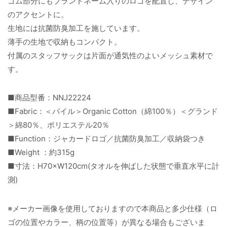
ゴム部分にもブランドネーム入りのロゴを配置し、デザイン
のアクセントに。
生地には抗菌防臭加工を施しています。
薄手の生地で収納もコンパクト。
付属のスタッフサックは片面が通気性のよいメッシュ素材で
す。
■商品型番：NNJ22224
■Fabric：＜パイル＞Organic Cotton（綿100％）＜グランド
＞綿80％、ポリエステル20％
■Function：ジャカードロゴ／抗菌防臭加工／収納袋つき
■Weight ：約315g
■寸法：H70×W120cm(タオルを伸ばした状態で垂直水平に計
測)
※メーカー画像を使用しておりますので本商品と多少仕様（ロ
ゴの位置やカラー、柄の位置等）が異なる場合もございま