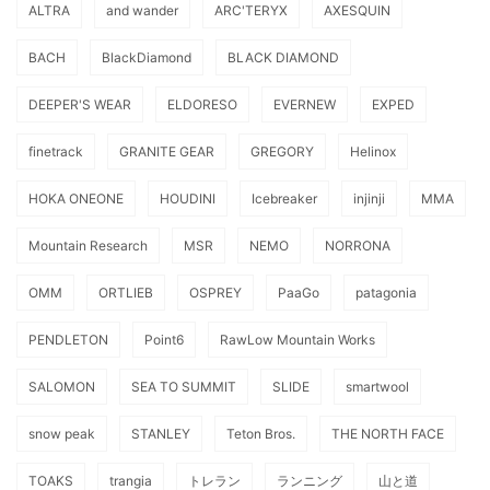
ALTRA
and wander
ARC'TERYX
AXESQUIN
BACH
BlackDiamond
BLACK DIAMOND
DEEPER'S WEAR
ELDORESO
EVERNEW
EXPED
finetrack
GRANITE GEAR
GREGORY
Helinox
HOKA ONEONE
HOUDINI
Icebreaker
injinji
MMA
Mountain Research
MSR
NEMO
NORRONA
OMM
ORTLIEB
OSPREY
PaaGo
patagonia
PENDLETON
Point6
RawLow Mountain Works
SALOMON
SEA TO SUMMIT
SLIDE
smartwool
snow peak
STANLEY
Teton Bros.
THE NORTH FACE
TOAKS
trangia
トレラン
ランニング
山と道