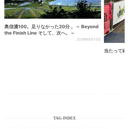
奥信濃100。足りなかった20分 。～ Beyond
the Finish Line そして、次へ。～
2026年6月15日
当たって砕け
TAG-INDEX