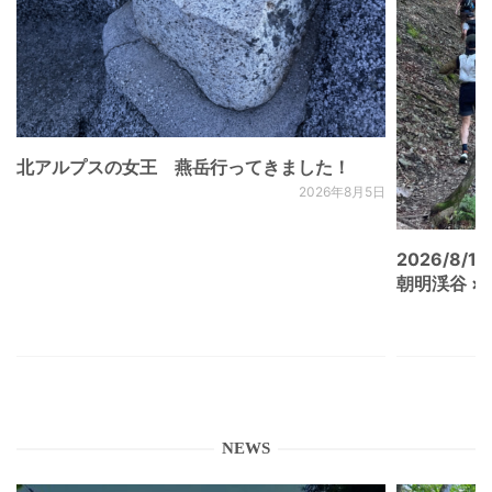
北アルプスの女王 燕岳行ってきました！
2026年8月5日
2026/8/15
朝明渓谷 × N
NEWS