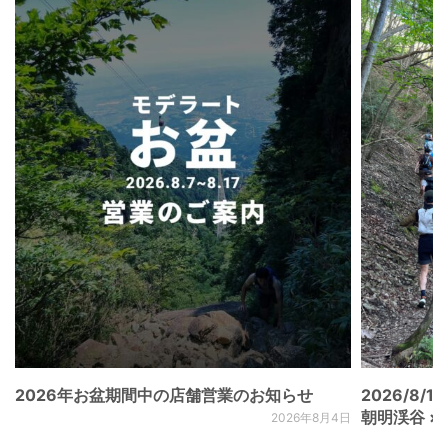
2026年お盆期間中の店舗営業のお知らせ
2026/8/15
朝明渓谷 × N
2026年8月4日