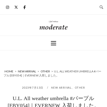
コ
ン
テ
ン
ホ
ツ
ー
へ
ム
ス
キ
ッ
プ
HOME
>
NEW ARRIVAL
>
OTHER
>
U.L. ALL WEATHER UMBRELLA #パー
プル [EBY054]｜EVERNEW 入荷しました。
2023年7月13日
NEW ARRIVAL
、
OTHER
U.L. All weather umbrella #パープル
[EBY054]｜EVERNEW 入荷しました。