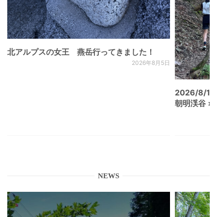
北アルプスの女王 燕岳行ってきました！
2026年8月5日
2026/8/15
朝明渓谷 × N
NEWS