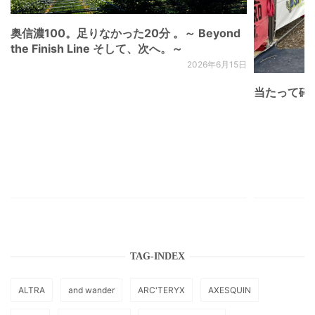
奥信濃100。足りなかった20分 。～ Beyond
the Finish Line そして、次へ。～
2026年6月15日
当たって砕け
TAG-INDEX
ALTRA
and wander
ARC'TERYX
AXESQUIN