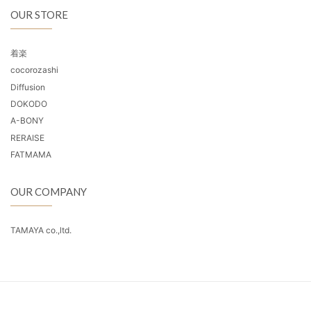
OUR STORE
着楽
cocorozashi
Diffusion
DOKODO
A-BONY
RERAISE
FATMAMA
OUR COMPANY
TAMAYA co.,ltd.