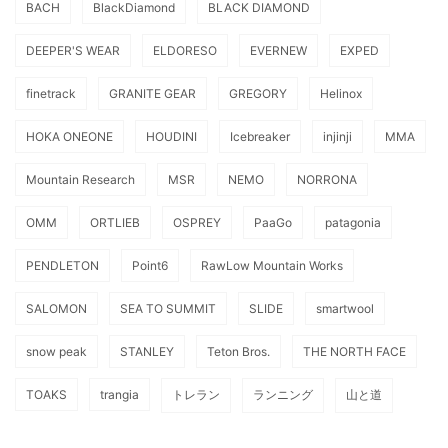
BACH
BlackDiamond
BLACK DIAMOND
DEEPER'S WEAR
ELDORESO
EVERNEW
EXPED
finetrack
GRANITE GEAR
GREGORY
Helinox
HOKA ONEONE
HOUDINI
Icebreaker
injinji
MMA
Mountain Research
MSR
NEMO
NORRONA
OMM
ORTLIEB
OSPREY
PaaGo
patagonia
PENDLETON
Point6
RawLow Mountain Works
SALOMON
SEA TO SUMMIT
SLIDE
smartwool
snow peak
STANLEY
Teton Bros.
THE NORTH FACE
TOAKS
trangia
トレラン
ランニング
山と道