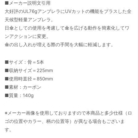
■メーカー説明文引用
大好評のUL76gアンブレラにUVカットの機能をプラスした全
天候型軽量アンブレラ。
日傘としての使用を考慮して傘を広げる動作を簡素化してワ
ンアクションに変更。
傘の出し入れが増える際の手間を大幅に軽減します。
■サイズ：骨＝5本
■収納サイズ＝225mm
■使用時直径＝850mm
■素材：カーボン
■質量：140g
※メーカー画像を使用しておりますので本商品と多少仕様（ロ
ゴの位置やカラー、柄の位置等）が異なる場合もございま
す。