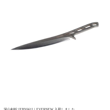
深山剣鉈 [EBY661]｜EVERNEW 入荷しました。