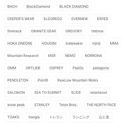
BACH
BlackDiamond
BLACK DIAMOND
DEEPER'S WEAR
ELDORESO
EVERNEW
EXPED
finetrack
GRANITE GEAR
GREGORY
Helinox
HOKA ONEONE
HOUDINI
Icebreaker
injinji
MMA
Mountain Research
MSR
NEMO
NORRONA
OMM
ORTLIEB
OSPREY
PaaGo
patagonia
PENDLETON
Point6
RawLow Mountain Works
SALOMON
SEA TO SUMMIT
SLIDE
smartwool
snow peak
STANLEY
Teton Bros.
THE NORTH FACE
TOAKS
trangia
トレラン
ランニング
山と道