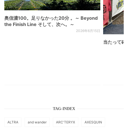
奥信濃100。足りなかった20分 。～ Beyond
the Finish Line そして、次へ。～
2026年6月15日
当たって砕け
TAG-INDEX
ALTRA
and wander
ARC'TERYX
AXESQUIN