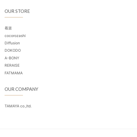
OUR STORE
着楽
cocorozashi
Diffusion
DOKODO
A-BONY
RERAISE
FATMAMA
OUR COMPANY
TAMAYA co.,ltd.