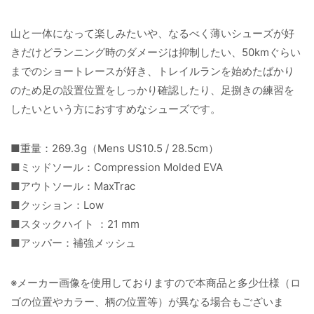
山と一体になって楽しみたいや、なるべく薄いシューズが好
きだけどランニング時のダメージは抑制したい、50kmぐらい
までのショートレースが好き、トレイルランを始めたばかり
のため足の設置位置をしっかり確認したり、足捌きの練習を
したいという方におすすめなシューズです。
■重量：269.3g（Mens US10.5 / 28.5cm）
■ミッドソール：Compression Molded EVA
■アウトソール：MaxTrac
■クッション：Low
■スタックハイト ：21 mm
■アッパー：補強メッシュ
※メーカー画像を使用しておりますので本商品と多少仕様（ロ
ゴの位置やカラー、柄の位置等）が異なる場合もございま