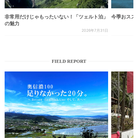
非常用だけじゃもったいない！「ツェルト泊」
今季おススメベ
の魅力
2026年7月31日
FIELD REPORT