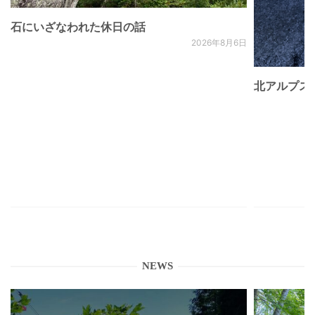
石にいざなわれた休日の話
2026年8月6日
北アルプス
NEWS