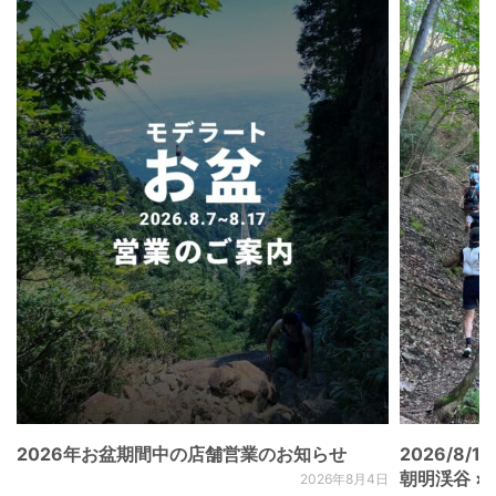
2026年お盆期間中の店舗営業のお知らせ
2026/8/15
朝明渓谷 × N
2026年8月4日