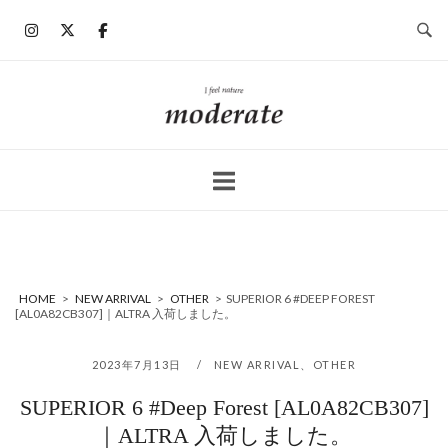
コ
ン
テ
ン
ホ
ツ
ー
へ
ム
ス
キ
ッ
プ
HOME
>
NEW ARRIVAL
>
OTHER
>
SUPERIOR 6 #DEEP FOREST
[AL0A82CB307]｜ALTRA 入荷しました。
2023年7月13日
NEW ARRIVAL
、
OTHER
SUPERIOR 6 #Deep Forest [AL0A82CB307]
｜ALTRA 入荷しました。