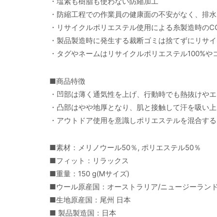
・塩素も樹脂も使わない防縮加工
・防縮工程での作業員の健康面の不安がなく、排水
・リサイクルポリエステル使用による糸製造時のC
・製品製造時に発生する裁断ゴミは捨てずにリサイ
・タグやネームはリサイクルポリエステル100%や
■商品特徴
・凹部は薄く通気性を上げ、行動時でも熱抜けやエ
・凸部はやや地厚となり、肌と接触して汗を吸い上
・アウトドア使用を意識しポリエステルを混合する
■素材：メリノウール50％, ポリエステル50％
■フィット：リラックス
■重量：150 g(Mサイズ)
■ウール原産国：オーストラリア/ニュージーラン
■生地原産国：尾州 日本
■ 製品製造国：日本