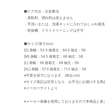
■ケア方法・注意事項
・柔軟剤、漂白剤は使えません
・手洗いまたは、洗濯ネットに入れておしゃれ着洗
・乾燥機、ドライクリーニングは不可
■サイズ/実寸(cm)
[S] 身幅：53.5 後着丈：64.5 袖丈：56
[M] 身幅：54.5 後着丈：68 袖丈：58
[L] 身幅：56 後着丈：69 袖丈：59
[XL] 身幅：57.5 後着丈：71.5 袖丈：59
※平置き採寸になります。(単位:cm)
※サイズ表記は目安となり、お手元にお届けする商
※メーカーサイトより
※メーカー画像を使用しておりますので本商品と多