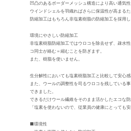
凹凸のあるボーダーメッシュ構造により高い通気性
ウインドシェルを羽織ればさらに保温性が高まるた
防縮加工はもちろん非塩素樹脂の防縮加工を採用し
環境にやさしい防縮加工
非塩素樹脂防縮加工ではウロコを除去せず、疎水性
コ同士が絡む＝縮むことを防ぎます。
また、樹脂を使いません。
生分解性においても塩素樹脂加工と比較して安心感
また、ウールの調整性を司るウロコを残している事
できました。
できるだけウール繊維をそのまま活かしたエコな防
「塩素を使わないので、従業員の健康にとっても安
■環境性