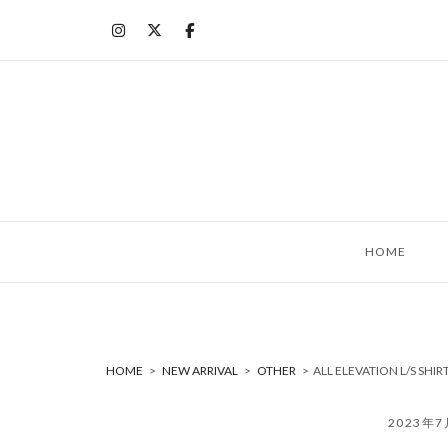
コ
ン
テ
ン
ツ
へ
ス
キ
ッ
HOME
プ
HOME
>
NEW ARRIVAL
>
OTHER
>
ALL ELEVATION L/S SH
2023年