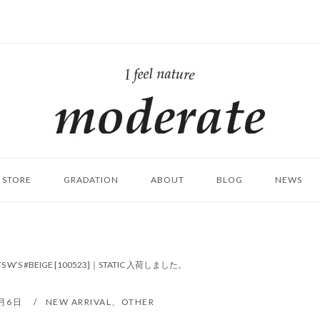
ホ
ー
ム
STORE
GRADATION
ABOUT
BLOG
NEWS
IRTS W’S #BEIGE [100523]｜STATIC 入荷しました。
7月6日
NEW ARRIVAL
、
OTHER