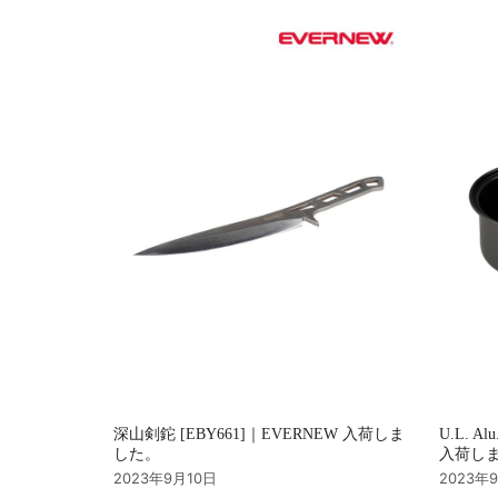
シ
ョ
ン
深山剣鉈 [EBY661]｜EVERNEW 入荷しま
U.L. Al
した。
入荷し
2023年9月10日
2023年