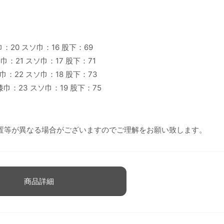
巾：20 スソ巾：16 股下：69
膝巾：21 スソ巾：17 股下：71
膝巾：22 スソ巾：18 股下：73
 膝巾：23 スソ巾：19 股下：75
置等が異なる場合がございますのでご理解をお願い致します。
商品詳細