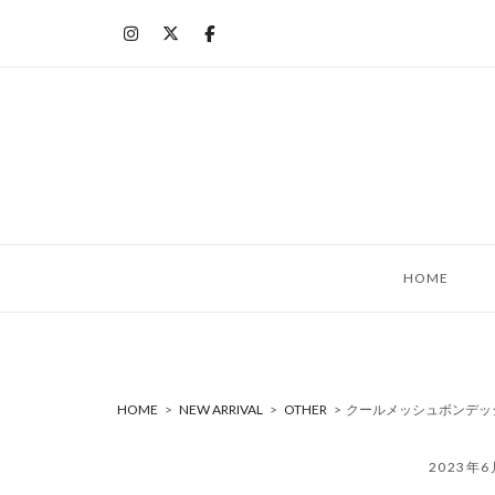
コ
ン
テ
ン
ツ
へ
ス
キ
ッ
HOME
プ
HOME
>
NEW ARRIVAL
>
OTHER
>
クールメッシュボンデッジニッ
2023年