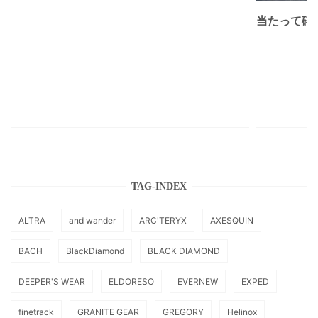
当たって砕け
TAG-INDEX
ALTRA
and wander
ARC'TERYX
AXESQUIN
BACH
BlackDiamond
BLACK DIAMOND
DEEPER'S WEAR
ELDORESO
EVERNEW
EXPED
finetrack
GRANITE GEAR
GREGORY
Helinox