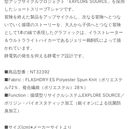
型アップサイクルプロジェクト「EXPLORE SOURCE」を採用
したショートスリーブTシャツです。
冒険を終えた製品をアップサイクルし、次なる冒険へとつな
いでいく循環のストーリーを、大人から子供へとつなぐ冒険
として1本の線で表現したグラフィックは、イラストレーター
＆ウルトラライトハイカーであるジェリー鵜飼氏によって描
かれています。
静電気の発生を抑える静電ケア設計です。
■商品型番：NT32392
■Fabric：FLASHDRY ES Polyester Spun Knit（ポリエステ
ル72％、複合繊維（ポリエステル）28％）
■Function：循環型リサイクルシステムEXPLORE SOURCE／
ポリジン・バイオスタティック加工（銀イオンによる抗菌防
臭加工）
■サイズ(cm)※メーカーサイトより