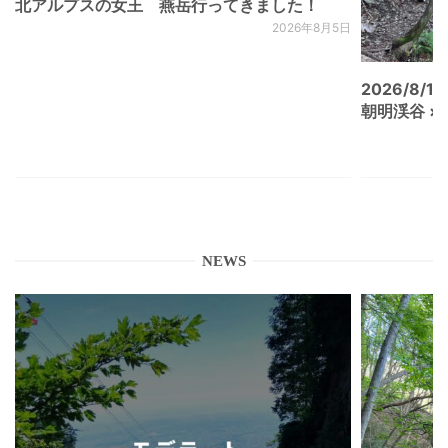
北アルプスの女王 燕岳行ってきました！
2026年8月5日
2026/8/15
朝明渓谷 × N
NEWS