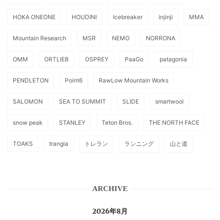
HOKA ONEONE
HOUDINI
Icebreaker
injinji
MMA
Mountain Research
MSR
NEMO
NORRONA
OMM
ORTLIEB
OSPREY
PaaGo
patagonia
PENDLETON
Point6
RawLow Mountain Works
SALOMON
SEA TO SUMMIT
SLIDE
smartwool
snow peak
STANLEY
Teton Bros.
THE NORTH FACE
TOAKS
trangia
トレラン
ランニング
山と道
ARCHIVE
2026年8月