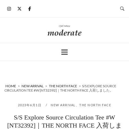
コ
ン
テ
ン
ホ
ツ
ー
へ
ム
ス
キ
ッ
プ
HOME
>
NEW ARRIVAL
>
THE NORTH FACE
>
S/S EXPLORE SOURCE
CIRCULATION TEE #W [NT32392]｜THE NORTH FACE 入荷しました。
2023年6月1日
NEW ARRIVAL
、
THE NORTH FACE
S/S Explore Source Circulation Tee #W
[NT32392]｜THE NORTH FACE 入荷しま