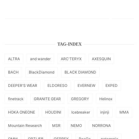
TAG-INDEX
ALTRA
and wander
ARC'TERYX
AXESQUIN
BACH
BlackDiamond
BLACK DIAMOND
DEEPER'S WEAR
ELDORESO
EVERNEW
EXPED
finetrack
GRANITE GEAR
GREGORY
Helinox
HOKA ONEONE
HOUDINI
Icebreaker
injinji
MMA
Mountain Research
MSR
NEMO
NORRONA
OMM
ORTLIEB
OSPREY
PaaGo
patagonia