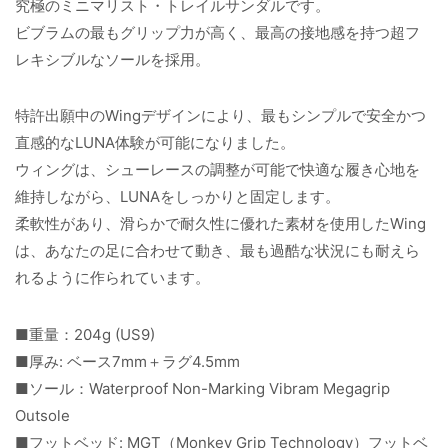
究極のミニマリスト・トレイルサンダルです。
ビブラムの最もグリップ力が高く、最高の接地感を持つ超フ
レキシブルなソールを採用。
特許出願中のWingデザインにより、最もシンプルで安全かつ
直感的なLUNA体験が可能になりました。
ウィングは、シューレースの調整が可能で快適な履き心地を
維持しながら、LUNAをしっかりと固定します。
柔軟性があり、滑らかで耐久性に優れた素材を使用したWing
は、あなたの足に合わせて動き、最も過酷な状況にも耐えら
れるように作られています。
■重量：204g (US9)
■厚み: ベース7mm＋ラグ4.5mm
■ソール：Waterproof Non-Marking Vibram Megagrip
Outsole
■フットベッド: MGT（Monkey Grip Technology）フットベ