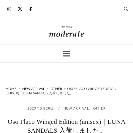
コ
ン
テ
ン
ホ
ツ
ー
へ
ム
ス
キ
ッ
プ
HOME
>
NEW ARRIVAL
>
OTHER
>
OSO FLACO WINGED EDITION
(UNISEX)｜LUNA SANDALS 入荷しました。
2023年5月28日
NEW ARRIVAL
、
OTHER
Oso Flaco Winged Edition (unisex)｜LUNA
SANDALS 入荷しました。