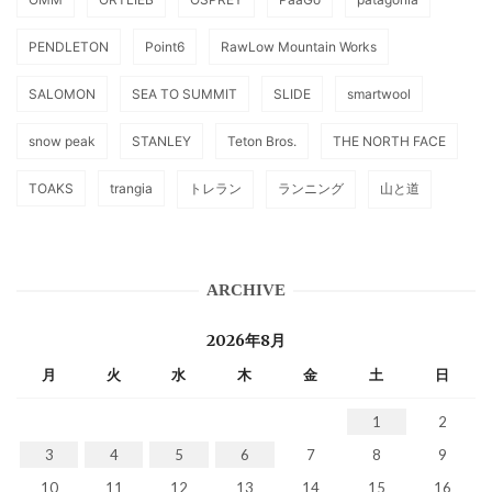
PENDLETON
Point6
RawLow Mountain Works
SALOMON
SEA TO SUMMIT
SLIDE
smartwool
snow peak
STANLEY
Teton Bros.
THE NORTH FACE
TOAKS
trangia
トレラン
ランニング
山と道
ARCHIVE
2026年8月
月
火
水
木
金
土
日
1
2
3
4
5
6
7
8
9
10
11
12
13
14
15
16