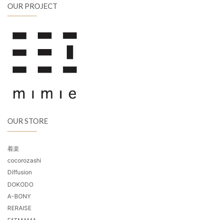
OUR PROJECT
OUR STORE
着楽
cocorozashi
Diffusion
DOKODO
A-BONY
RERAISE