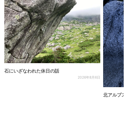
石にいざなわれた休日の話
2026年8月6日
北アルプス