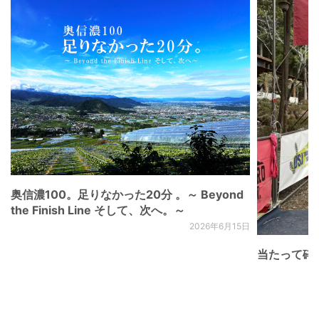
奥信濃100。足りなかった20分 。～ Beyond
the Finish Line そして、次へ。～
2026年6月15日
当たって砕け