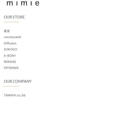
OUR STORE
着楽
cocorozashi
Diffusion
DOKODO
A-BONY
RERAISE
FATMAMA
OUR COMPANY
TAMAYA co.,ltd.