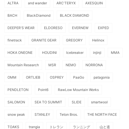
ALTRA
and wander
ARC'TERYX
AXESQUIN
BACH
BlackDiamond
BLACK DIAMOND
DEEPER'S WEAR
ELDORESO
EVERNEW
EXPED
finetrack
GRANITE GEAR
GREGORY
Helinox
HOKA ONEONE
HOUDINI
Icebreaker
injinji
MMA
Mountain Research
MSR
NEMO
NORRONA
OMM
ORTLIEB
OSPREY
PaaGo
patagonia
PENDLETON
Point6
RawLow Mountain Works
SALOMON
SEA TO SUMMIT
SLIDE
smartwool
snow peak
STANLEY
Teton Bros.
THE NORTH FACE
TOAKS
trangia
トレラン
ランニング
山と道