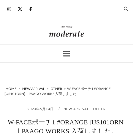
コ
ン
テ
ン
ホ
ツ
ー
へ
ム
ス
キ
ッ
プ
HOME
>
NEW ARRIVAL
>
OTHER
>
W-FACEポーチ1 #ORANGE
[US101ORN]｜PAAGO WORKS 入荷しました。
2023年5月14日
NEW ARRIVAL
、
OTHER
W-FACEポーチ1 #ORANGE [US101ORN]
｜PAAGO WORKS 入荷しました。