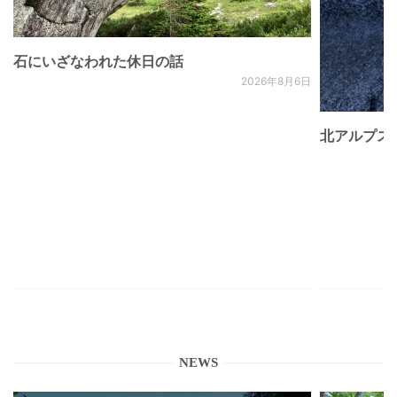
石にいざなわれた休日の話
2026年8月6日
北アルプス
NEWS