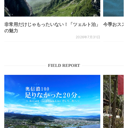
非常用だけじゃもったいない！「ツェルト泊」
今季おススメベ
の魅力
2026年7月31日
FIELD REPORT