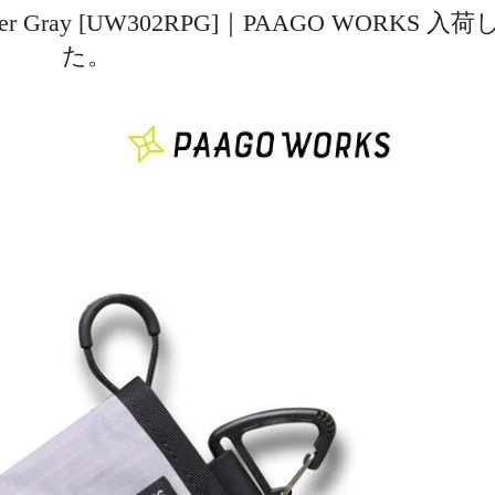
ter Gray [UW302RPG]｜PAAGO WORKS 入
た。