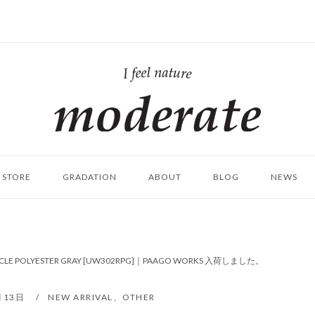
ホ
ー
ム
STORE
GRADATION
ABOUT
BLOG
NEWS
E POLYESTER GRAY [UW302RPG]｜PAAGO WORKS 入荷しました。
月13日
NEW ARRIVAL
、
OTHER