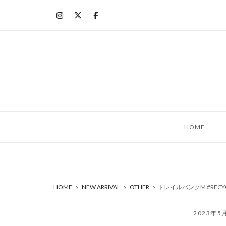
コ
ン
テ
ン
ツ
へ
ス
キ
ッ
HOME
プ
HOME
>
NEW ARRIVAL
>
OTHER
>
トレイルバンクM #RECYCL
2023年5