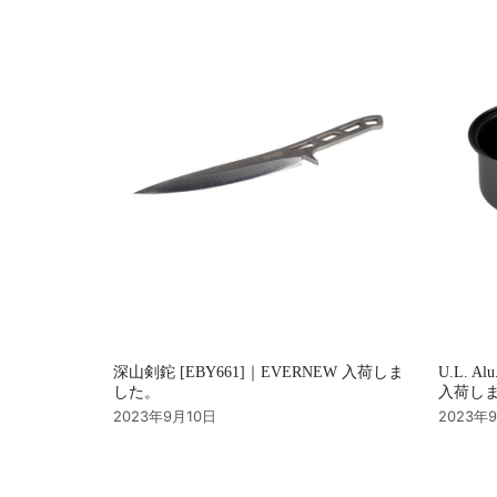
ョ
ン
深山剣鉈 [EBY661]｜EVERNEW 入荷しま
U.L. Al
した。
入荷し
2023年9月10日
2023年