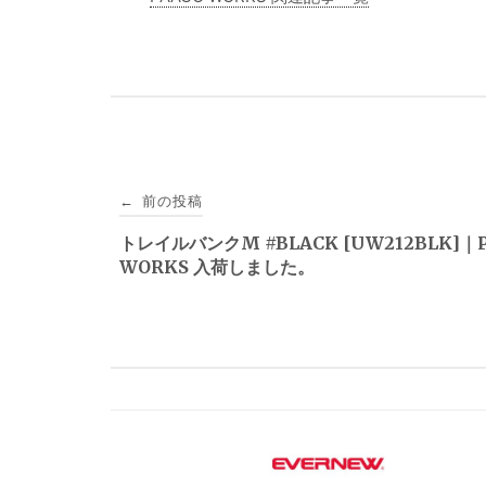
投
前の投稿
←
稿
トレイルバンクM #BLACK [UW212BLK]｜
WORKS 入荷しました。
ナ
ビ
ゲ
ー
シ