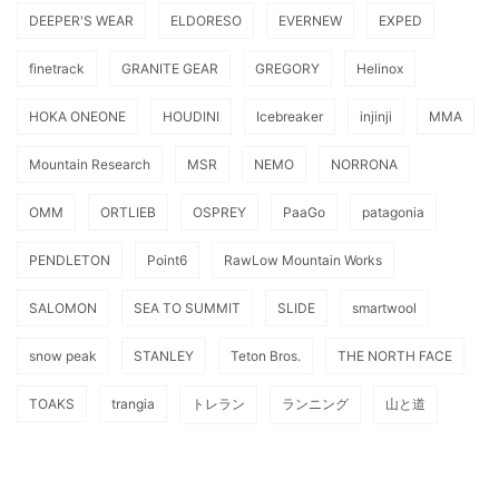
DEEPER'S WEAR
ELDORESO
EVERNEW
EXPED
finetrack
GRANITE GEAR
GREGORY
Helinox
HOKA ONEONE
HOUDINI
Icebreaker
injinji
MMA
Mountain Research
MSR
NEMO
NORRONA
OMM
ORTLIEB
OSPREY
PaaGo
patagonia
PENDLETON
Point6
RawLow Mountain Works
SALOMON
SEA TO SUMMIT
SLIDE
smartwool
snow peak
STANLEY
Teton Bros.
THE NORTH FACE
TOAKS
trangia
トレラン
ランニング
山と道