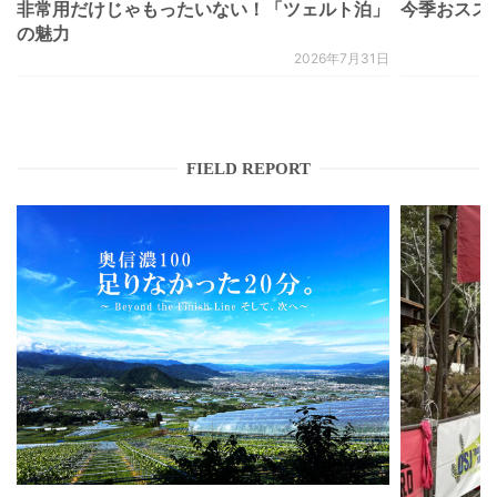
非常用だけじゃもったいない！「ツェルト泊」
今季おススメベ
の魅力
2026年7月31日
FIELD REPORT