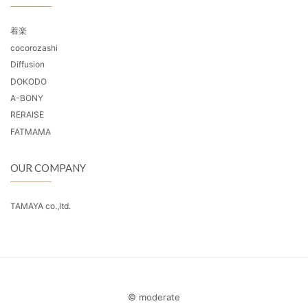
着楽
cocorozashi
Diffusion
DOKODO
A-BONY
RERAISE
FATMAMA
OUR COMPANY
TAMAYA co.,ltd.
© moderate