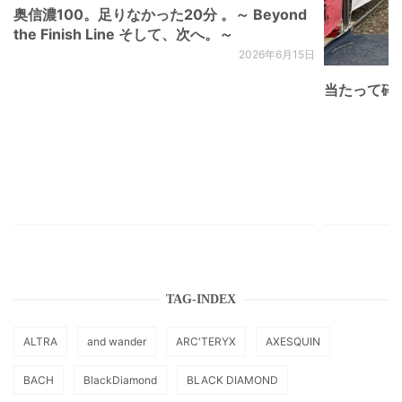
奥信濃100。足りなかった20分 。～ Beyond
the Finish Line そして、次へ。～
2026年6月15日
当たって砕け
TAG-INDEX
ALTRA
and wander
ARC'TERYX
AXESQUIN
BACH
BlackDiamond
BLACK DIAMOND