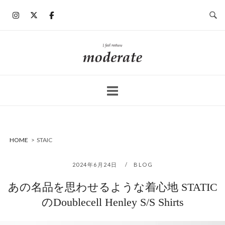
コ
ン
テ
ン
ホ
ツ
ー
へ
ム
ス
キ
ッ
プ
HOME
>
STAIC
2024年6月24日
BLOG
あの名品を思わせるような着心地 STATIC
のDoublecell Henley S/S Shirts