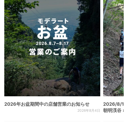
2026年お盆期間中の店舗営業のお知らせ
2026/8/15
朝明渓谷 × N
2026年8月4日