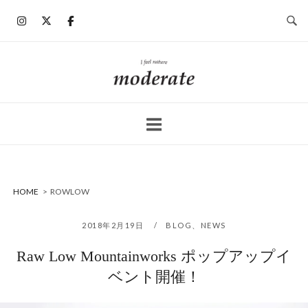
コ
ン
テ
ン
ホ
ツ
ー
へ
ム
ス
キ
ッ
プ
HOME
>
ROWLOW
2018年2月19日
BLOG
、
NEWS
Raw Low Mountainworks ポップアップイ
ベント開催！