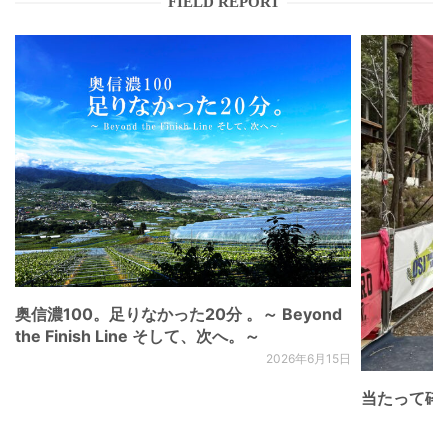
FIELD REPORT
奥信濃100。足りなかった20分 。～ Beyond
the Finish Line そして、次へ。～
2026年6月15日
当たって砕け