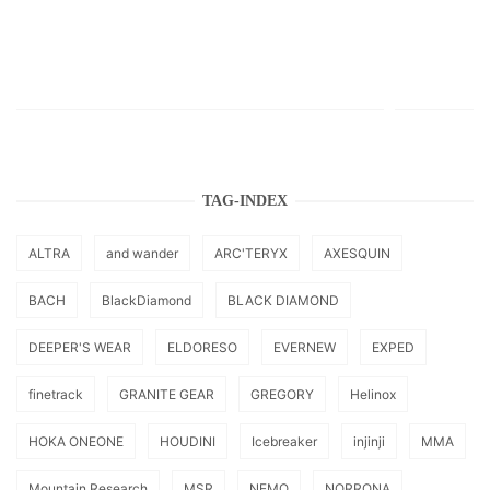
TAG-INDEX
ALTRA
and wander
ARC'TERYX
AXESQUIN
BACH
BlackDiamond
BLACK DIAMOND
DEEPER'S WEAR
ELDORESO
EVERNEW
EXPED
finetrack
GRANITE GEAR
GREGORY
Helinox
HOKA ONEONE
HOUDINI
Icebreaker
injinji
MMA
Mountain Research
MSR
NEMO
NORRONA