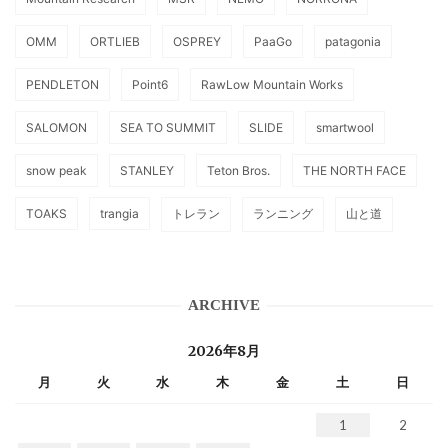
OMM
ORTLIEB
OSPREY
PaaGo
patagonia
PENDLETON
Point6
RawLow Mountain Works
SALOMON
SEA TO SUMMIT
SLIDE
smartwool
snow peak
STANLEY
Teton Bros.
THE NORTH FACE
TOAKS
trangia
トレラン
ランニング
山と道
ARCHIVE
2026年8月
月
火
水
木
金
土
日
1
2