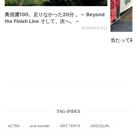
奥信濃100。足りなかった20分 。～ Beyond
the Finish Line そして、次へ。～
2026年6月15日
当たって砕け
TAG-INDEX
ALTRA
and wander
ARC'TERYX
AXESQUIN