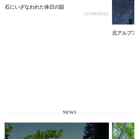
石にいざなわれた休日の話
2026年8月6日
北アルプス
NEWS