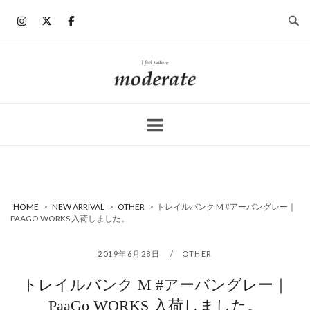
コ
ン
テ
ン
ホ
ツ
ー
へ
ム
ス
キ
ッ
プ
HOME
>
NEW ARRIVAL
>
OTHER
>
トレイルバンク M #アーバングレー｜
PAAGO WORKS 入荷しました。
2019年6月28日
OTHER
トレイルバンク M #アーバングレー｜
PaaGo WORKS 入荷しました。