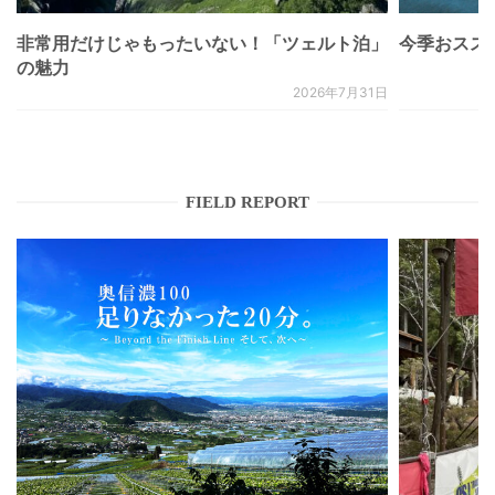
非常用だけじゃもったいない！「ツェルト泊」
今季おススメベ
の魅力
2026年7月31日
FIELD REPORT