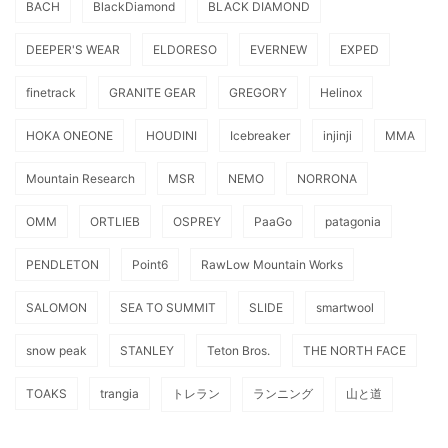
BACH
BlackDiamond
BLACK DIAMOND
DEEPER'S WEAR
ELDORESO
EVERNEW
EXPED
finetrack
GRANITE GEAR
GREGORY
Helinox
HOKA ONEONE
HOUDINI
Icebreaker
injinji
MMA
Mountain Research
MSR
NEMO
NORRONA
OMM
ORTLIEB
OSPREY
PaaGo
patagonia
PENDLETON
Point6
RawLow Mountain Works
SALOMON
SEA TO SUMMIT
SLIDE
smartwool
snow peak
STANLEY
Teton Bros.
THE NORTH FACE
TOAKS
trangia
トレラン
ランニング
山と道