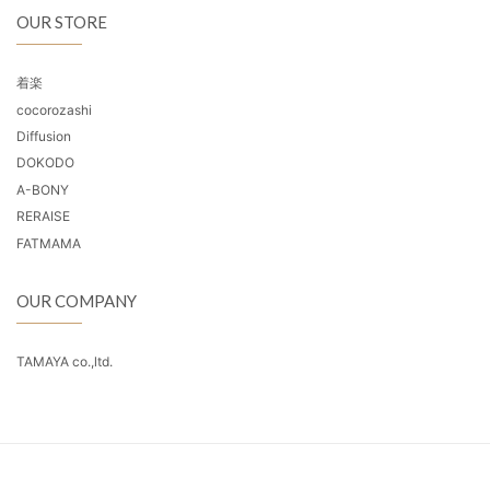
OUR STORE
着楽
cocorozashi
Diffusion
DOKODO
A-BONY
RERAISE
FATMAMA
OUR COMPANY
TAMAYA co.,ltd.