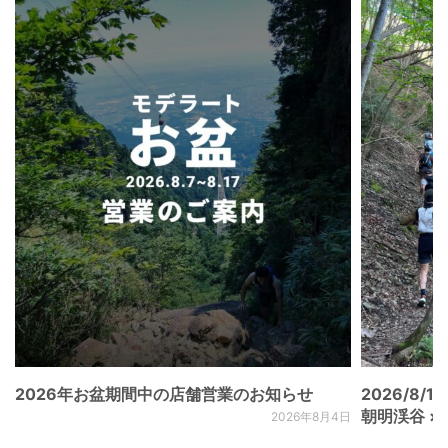
2026年お盆期間中の店舗営業のお知らせ
2026/8/15
朝明渓谷 × N
2026年8月4日