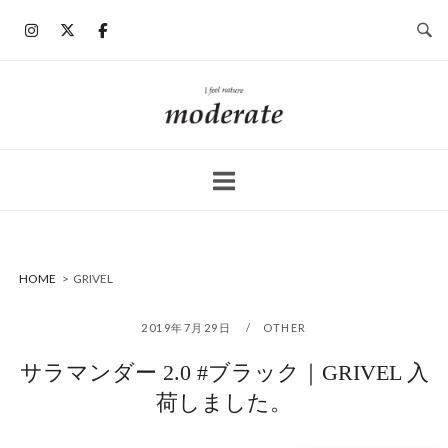
コ
ン
テ
ン
ホ
ツ
ー
へ
ム
ス
キ
ッ
プ
HOME
>
GRIVEL
2019年7月29日
OTHER
サラマンダー 2.0 #ブラック｜GRIVEL 入
荷しました。