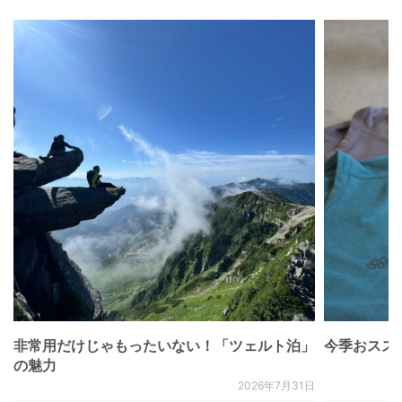
非常用だけじゃもったいない！「ツェルト泊」
今季おススメベ
の魅力
2026年7月31日