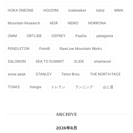
HOKA ONEONE
HOUDINI
Icebreaker
injinji
MMA
Mountain Research
MSR
NEMO
NORRONA
OMM
ORTLIEB
OSPREY
PaaGo
patagonia
PENDLETON
Point6
RawLow Mountain Works
SALOMON
SEA TO SUMMIT
SLIDE
smartwool
snow peak
STANLEY
Teton Bros.
THE NORTH FACE
TOAKS
trangia
トレラン
ランニング
山と道
ARCHIVE
2026年8月