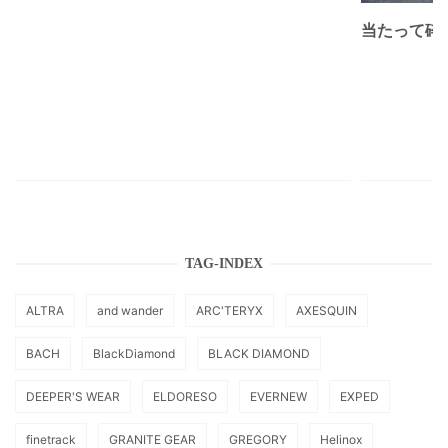
当たって砕け
TAG-INDEX
ALTRA
and wander
ARC'TERYX
AXESQUIN
BACH
BlackDiamond
BLACK DIAMOND
DEEPER'S WEAR
ELDORESO
EVERNEW
EXPED
finetrack
GRANITE GEAR
GREGORY
Helinox