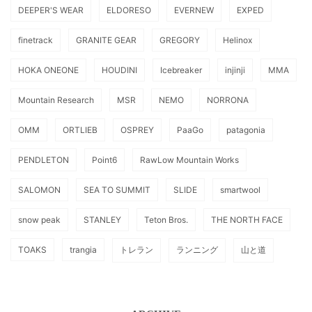
DEEPER'S WEAR
ELDORESO
EVERNEW
EXPED
finetrack
GRANITE GEAR
GREGORY
Helinox
HOKA ONEONE
HOUDINI
Icebreaker
injinji
MMA
Mountain Research
MSR
NEMO
NORRONA
OMM
ORTLIEB
OSPREY
PaaGo
patagonia
PENDLETON
Point6
RawLow Mountain Works
SALOMON
SEA TO SUMMIT
SLIDE
smartwool
snow peak
STANLEY
Teton Bros.
THE NORTH FACE
TOAKS
trangia
トレラン
ランニング
山と道