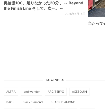
奥信濃100。足りなかった20分 。～ Beyond
the Finish Line そして、次へ。～
2026年6月15日
当たって砕け
TAG-INDEX
ALTRA
and wander
ARC'TERYX
AXESQUIN
BACH
BlackDiamond
BLACK DIAMOND