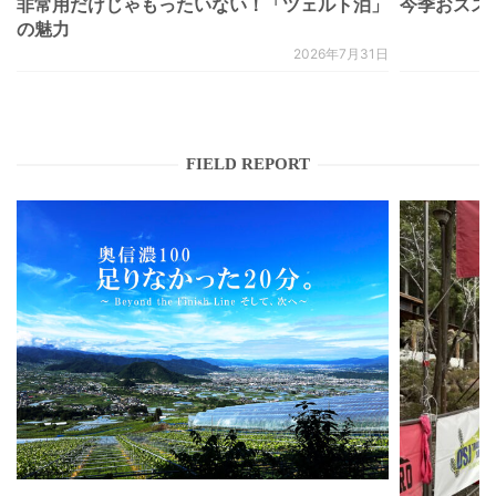
非常用だけじゃもったいない！「ツェルト泊」
今季おススメベ
の魅力
2026年7月31日
FIELD REPORT