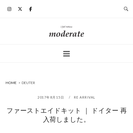
コ
ン
テ
ン
ホ
ツ
ー
へ
ム
ス
キ
ッ
プ
HOME
>
DEUTER
2017年8月15日
RE ARRIVAL
ファーストエイドキット ｜ ドイター 再
入荷しました。