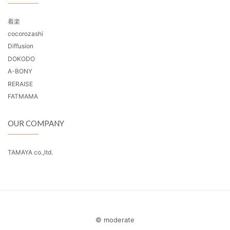
着楽
cocorozashi
Diffusion
DOKODO
A-BONY
RERAISE
FATMAMA
OUR COMPANY
TAMAYA co.,ltd.
© moderate