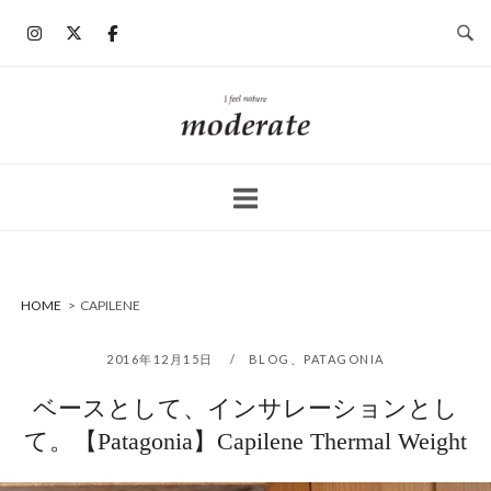
コ
ン
テ
ン
ホ
ツ
ー
へ
ム
ス
キ
ッ
プ
HOME
>
CAPILENE
2016年12月15日
BLOG
、
PATAGONIA
ベースとして、インサレーションとし
て。【Patagonia】Capilene Thermal Weight