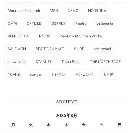
Mountain Research
MSR
NEMO
NORRONA
OMM
ORTLIEB
OSPREY
PaaGo
patagonia
PENDLETON
Point6
RawLow Mountain Works
SALOMON
SEA TO SUMMIT
SLIDE
smartwool
snow peak
STANLEY
Teton Bros.
THE NORTH FACE
TOAKS
trangia
トレラン
ランニング
山と道
ARCHIVE
2026年8月
月
火
水
木
金
土
日