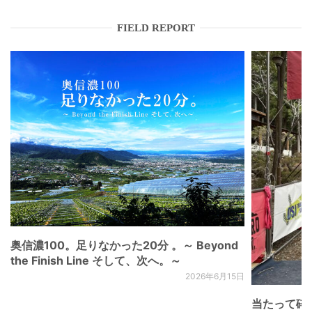
FIELD REPORT
奥信濃100。足りなかった20分 。～ Beyond
the Finish Line そして、次へ。～
2026年6月15日
当たって砕け