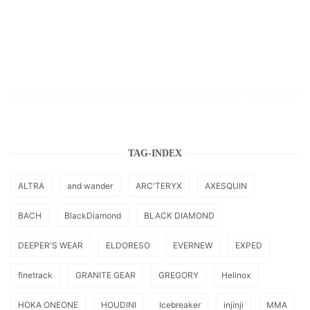
TAG-INDEX
ALTRA
and wander
ARC'TERYX
AXESQUIN
BACH
BlackDiamond
BLACK DIAMOND
DEEPER'S WEAR
ELDORESO
EVERNEW
EXPED
finetrack
GRANITE GEAR
GREGORY
Helinox
HOKA ONEONE
HOUDINI
Icebreaker
injinji
MMA