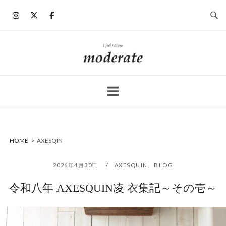
コ
ン
テ
ン
ホ
ツ
ー
へ
ム
ス
キ
ッ
プ
HOME
>
AXESQIN
2026年4月30日
AXESQUIN
、
BLOG
令和八年 AXESQUIN凌 衣集記～その壱～