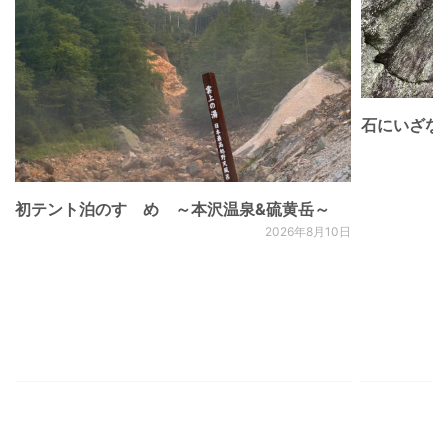
石にいざな
初テント泊のすゝめ ～本沢温泉&硫黄岳～
2026年8月10日