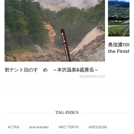
奥信濃100
the Fini
初テント泊のすゝめ ～本沢温泉&硫黄岳～
2026年8月10日
TAG-INDEX
ALTRA
and wander
ARC'TERYX
AXESQUIN