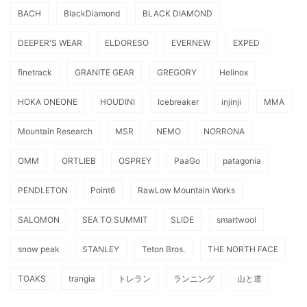
BACH
BlackDiamond
BLACK DIAMOND
DEEPER'S WEAR
ELDORESO
EVERNEW
EXPED
finetrack
GRANITE GEAR
GREGORY
Helinox
HOKA ONEONE
HOUDINI
Icebreaker
injinji
MMA
Mountain Research
MSR
NEMO
NORRONA
OMM
ORTLIEB
OSPREY
PaaGo
patagonia
PENDLETON
Point6
RawLow Mountain Works
SALOMON
SEA TO SUMMIT
SLIDE
smartwool
snow peak
STANLEY
Teton Bros.
THE NORTH FACE
TOAKS
trangia
トレラン
ランニング
山と道