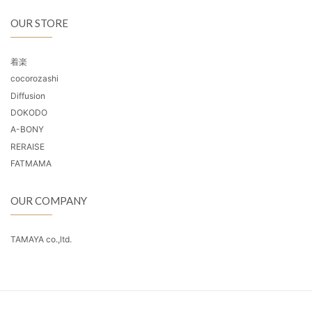
OUR STORE
着楽
cocorozashi
Diffusion
DOKODO
A-BONY
RERAISE
FATMAMA
OUR COMPANY
TAMAYA co.,ltd.