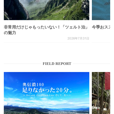
非常用だけじゃもったいない！「ツェルト泊」
今季おススメベ
の魅力
2026年7月31日
FIELD REPORT