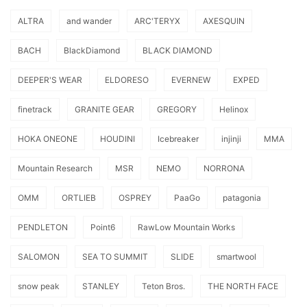
ALTRA
and wander
ARC'TERYX
AXESQUIN
BACH
BlackDiamond
BLACK DIAMOND
DEEPER'S WEAR
ELDORESO
EVERNEW
EXPED
finetrack
GRANITE GEAR
GREGORY
Helinox
HOKA ONEONE
HOUDINI
Icebreaker
injinji
MMA
Mountain Research
MSR
NEMO
NORRONA
OMM
ORTLIEB
OSPREY
PaaGo
patagonia
PENDLETON
Point6
RawLow Mountain Works
SALOMON
SEA TO SUMMIT
SLIDE
smartwool
snow peak
STANLEY
Teton Bros.
THE NORTH FACE