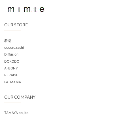
OUR STORE
着楽
cocorozashi
Diffusion
DOKODO
A-BONY
RERAISE
FATMAMA
OUR COMPANY
TAMAYA co.,ltd.