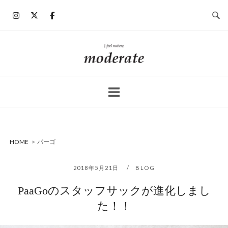
コ
ン
テ
ン
ホ
ツ
ー
へ
ム
ス
キ
ッ
プ
HOME
>
パーゴ
2018年5月21日
BLOG
PaaGoのスタッフサックが進化しまし
た！！