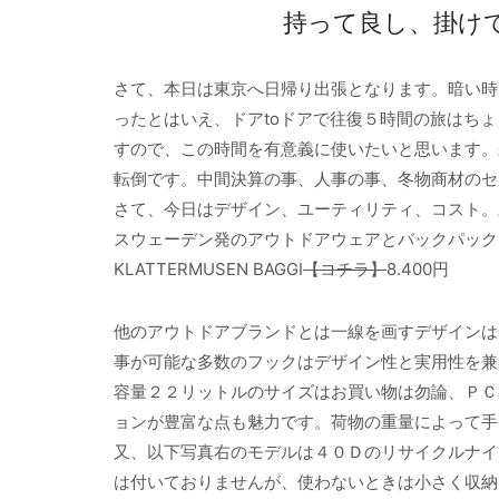
持って良し、掛け
さて、本日は東京へ日帰り出張となります。暗い時
ったとはいえ、ドアtoドアで往復５時間の旅はち
すので、この時間を有意義に使いたいと思います。
転倒です。中間決算の事、人事の事、冬物商材のセ
さて、今日はデザイン、ユーティリティ、コスト。
スウェーデン発のアウトドアウェアとバックパック
KLATTERMUSEN BAGGI
【コチラ】
8.400円
他のアウトドアブランドとは一線を画すデザインは
事が可能な多数のフックはデザイン性と実用性を兼
容量２２リットルのサイズはお買い物は勿論、ＰＣ
ョンが豊富な点も魅力です。荷物の重量によって手
又、以下写真右のモデルは４０Ｄのリサイクルナイ
は付いておりませんが、使わないときは小さく収納