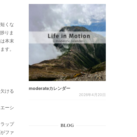
が短くな
分捗りま
ては本末
います。
moderateカレンダー
を欠ける
2026年4月20日
リエーシ
トラップ
BLOG
プがファ