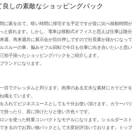
て良しの素敵なショッピングバック
間に家を出て、暗い時間に帰宅する予定ですが昔に比べ移動時間
ょっと疲れます。しかし、電車は移動式オフィスと思えば仕事は随
来週、再来週共に展示会が目白押しですので社長業が疎かになっ
ルスルーの事、脳みそフル回転で今日も仕事に向き合いたいと思
三拍子揃ったショッピングバックをご紹介します。
ブランドになります。
一目でクレッタムと判ります。肉厚のある丈夫な素材にカラビナ
ね備えています。
を入れてビジネスユースとしても十分お使い頂けます。カラーバ
で持ったり、肩に掛けたりと使い方色々です。
ロンを使った軽量コンパクトなモデルになります。ショルダース
できるのでお買い物バックとして大変好評頂いております。トッ