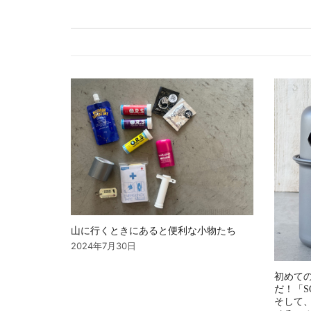
ゲ
ー
シ
ョ
ン
山に行くときにあると便利な小物たち
2024年7月30日
初めて
だ！「S
そして