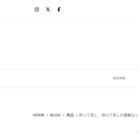
コ
ン
テ
ン
ツ
へ
ス
キ
ッ
HOME
プ
HOME
>
BLOG
>
商品
>
持って良し、掛けて良しの素敵なシ