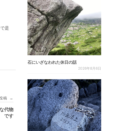
ので是
石にいざなわれた休日の話
2026年8月6日
投稿
→
な代物
です