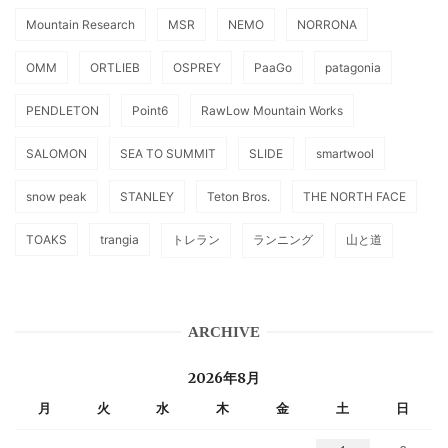
Mountain Research
MSR
NEMO
NORRONA
OMM
ORTLIEB
OSPREY
PaaGo
patagonia
PENDLETON
Point6
RawLow Mountain Works
SALOMON
SEA TO SUMMIT
SLIDE
smartwool
snow peak
STANLEY
Teton Bros.
THE NORTH FACE
TOAKS
trangia
トレラン
ランニング
山と道
ARCHIVE
2026年8月
月
火
水
木
金
土
日