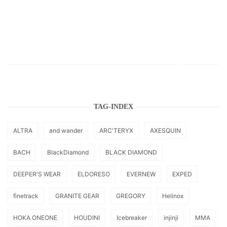
TAG-INDEX
ALTRA
and wander
ARC'TERYX
AXESQUIN
BACH
BlackDiamond
BLACK DIAMOND
DEEPER'S WEAR
ELDORESO
EVERNEW
EXPED
finetrack
GRANITE GEAR
GREGORY
Helinox
HOKA ONEONE
HOUDINI
Icebreaker
injinji
MMA