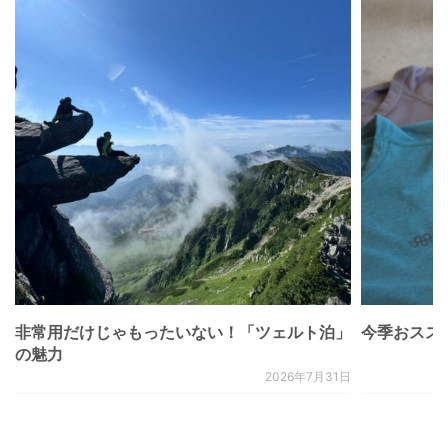
非常用だけじゃもったいない！「ツェルト泊」
今季おススメベ
の魅力
2026年7月31日