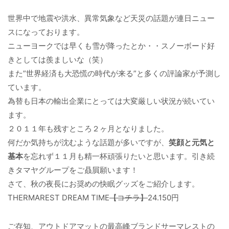
世界中で地震や洪水、異常気象など天災の話題が連日ニュー
スになっております。
ニューヨークでは早くも雪が降ったとか・・スノーボード好
きとしては羨ましいな（笑）
また”世界経済も大恐慌の時代が来る”と多くの評論家が予測し
ています。
為替も日本の輸出企業にとっては大変厳しい状況が続いてい
ます。
２０１１年も残すところ２ヶ月となりました。
何だか気持ちが沈むような話題が多いですが、
笑顔と元気と
基本
を忘れず１１月も精一杯頑張りたいと思います。引き続
きタマヤグループをご贔屓願います！
さて、秋の夜長にお奨めの快眠グッズをご紹介します。
THERMAREST DREAM TIME
【コチラ】
24.150円
ご存知、アウトドアマットの最高峰ブランドサーマレストの