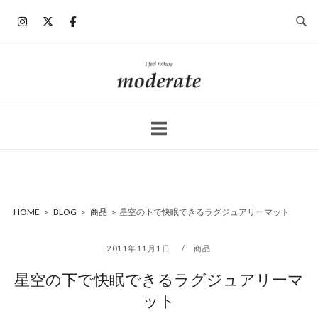
コ
ン
テ
ン
ホ
ツ
ー
へ
ム
ス
キ
ッ
プ
HOME
>
BLOG
>
商品
>
星空の下で快眠できるラグジュアリーマット
2011年11月1日
商品
星空の下で快眠できるラグジュアリーマ
ット