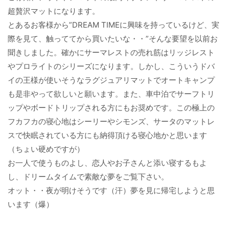
超贅沢マットになります。
とあるお客様から”DREAM TIMEに興味を持っているけど、実
際を見て、触っててから買いたいな・・”そんな要望を以前お
聞きしました。確かにサーマレストの売れ筋はリッジレスト
やプロライトのシリーズになります。しかし、こういうドバ
イの王様が使いそうなラグジュアリマットでオートキャンプ
も是非やって欲しいと願います。また、車中泊でサーフトリ
ップやボードトリップされる方にもお奨めです。この極上の
フカフカの寝心地はシーリーやシモンズ、サータのマットレ
スで快眠されている方にも納得頂ける寝心地かと思います
（ちょい硬めですが）
お一人で使うものよし、恋人やお子さんと添い寝するもよ
し、ドリームタイムで素敵な夢をご覧下さい。
オット・・夜が明けそうです（汗）夢を見に帰宅しようと思
います（爆）