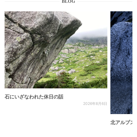
BLOG
石にいざなわれた休日の話
2026年8月6日
北アルプス