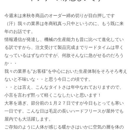
今週末は来秋冬商品のオーダー締め切りが目白押しです
（汗）我々の業界は冬商戦真っ只中というのに、もう既に来
年のお話です。
情報通信が発達し、機械の生産能力も昔に比べて進化してい
る訳ですから、注文受けて製品完成までリードタイムは早く
なっているはずなのですが、何故そんなに急がせるのだろう
か・・
我々の業界も”お客様”を中心においた生産体制をそろそろ考え
ないと不味いな・・と思う今日この頃です。
・・とは言え、こんなタイトさは年中なれておりますので、
小言を言わず黙って軽くこなしたいと思います！
大寒を過ぎ、節分前の１月２７日ですが今日もとっても寒い
一日です。こんな日は毛足の長いハードフリースが屋外でも
屋内でも大活躍します。
ご存知のように人体が感じる暖かさはいかに空気の層を体の