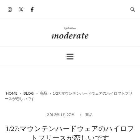
コ
ン
テ
ン
ホ
ツ
ー
へ
ム
ス
キ
ッ
プ
HOME
>
BLOG
>
商品
>
1/27:マウンテンハードウェアのハイロフトフリ
ースが恋しいです
2012年1月27日
商品
1/27:マウンテンハードウェアのハイロフ
トフリースが恋しいです