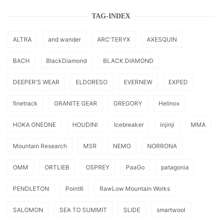
TAG-INDEX
ALTRA
and wander
ARC'TERYX
AXESQUIN
BACH
BlackDiamond
BLACK DIAMOND
DEEPER'S WEAR
ELDORESO
EVERNEW
EXPED
finetrack
GRANITE GEAR
GREGORY
Helinox
HOKA ONEONE
HOUDINI
Icebreaker
injinji
MMA
Mountain Research
MSR
NEMO
NORRONA
OMM
ORTLIEB
OSPREY
PaaGo
patagonia
PENDLETON
Point6
RawLow Mountain Works
SALOMON
SEA TO SUMMIT
SLIDE
smartwool