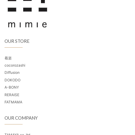
OUR STORE
着楽
cocorozashi
Diffusion
DOKODO
A-BONY
RERAISE
FATMAMA
OUR COMPANY
TAMAYA co.,ltd.