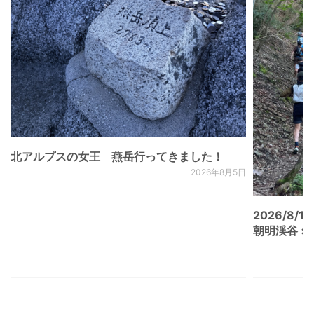
北アルプスの女王 燕岳行ってきました！
2026年8月5日
2026/8/15
朝明渓谷 × N