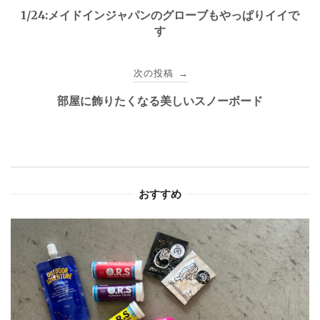
稿
1/24:メイドインジャパンのグローブもやっぱりイイで
す
ナ
ビ
次の投稿
→
ゲ
部屋に飾りたくなる美しいスノーボード
ー
シ
ョ
おすすめ
ン