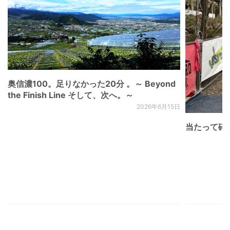
奥信濃100。足りなかった20分 。～ Beyond
the Finish Line そして、次へ。～
2026年6月15日
当たって砕け